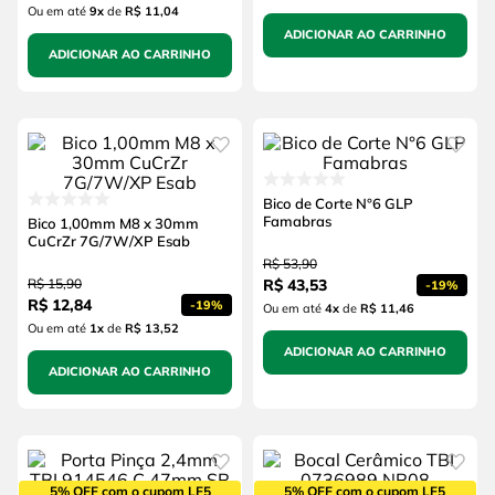
Ou em até
9
x
de
R$ 11,04
ADICIONAR AO CARRINHO
ADICIONAR AO CARRINHO
Bico de Corte N°6 GLP
Famabras
Bico 1,00mm M8 x 30mm
CuCrZr 7G/7W/XP Esab
R$
53
,
90
R$
15
,
90
R$
43
,
53
-
19%
R$
12
,
84
-
19%
Ou em até
4
x
de
R$ 11,46
Ou em até
1
x
de
R$ 13,52
ADICIONAR AO CARRINHO
ADICIONAR AO CARRINHO
5% OFF com o cupom LF5
5% OFF com o cupom LF5