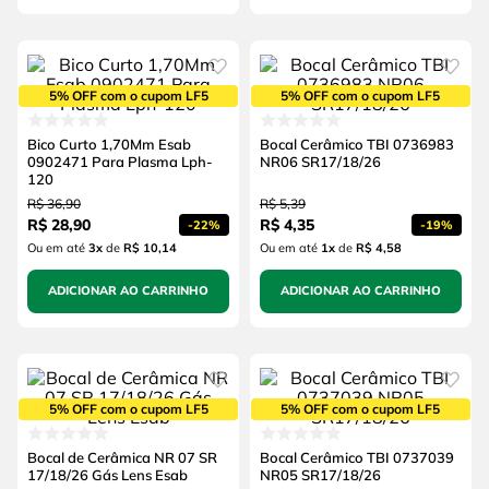
5% OFF com o cupom LF5
5% OFF com o cupom LF5
Bico Curto 1,70Mm Esab
Bocal Cerâmico TBI 0736983
0902471 Para Plasma Lph-
NR06 SR17/18/26
120
R$
36
,
90
R$
5
,
39
R$
28
,
90
R$
4
,
35
-
22%
-
19%
Ou em até
3
x
de
R$ 10,14
Ou em até
1
x
de
R$ 4,58
ADICIONAR AO CARRINHO
ADICIONAR AO CARRINHO
5% OFF com o cupom LF5
5% OFF com o cupom LF5
Bocal de Cerâmica NR 07 SR
Bocal Cerâmico TBI 0737039
17/18/26 Gás Lens Esab
NR05 SR17/18/26