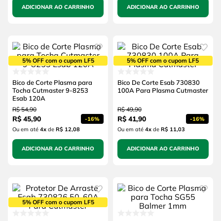
ADICIONAR AO CARRINHO
ADICIONAR AO CARRINHO
5% OFF com o cupom LF5
5% OFF com o cupom LF5
Bico de Corte Plasma para
Bico De Corte Esab 730830
Tocha Cutmaster 9-8253
100A Para Plasma Cutmaster
Esab 120A
R$
54
,
90
R$
49
,
90
R$
45
,
90
R$
41
,
90
-
16%
-
16%
Ou em até
4
x
de
R$ 12,08
Ou em até
4
x
de
R$ 11,03
ADICIONAR AO CARRINHO
ADICIONAR AO CARRINHO
5% OFF com o cupom LF5