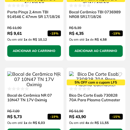
Porta Pinça 2,4mm TBI
Bocal Cerâmico TBI 0736989
914546 C 47mm SR 17/18/26
NR08 SR17/18/26
R$
11
,
90
R$
5
,
39
R$
9
,
61
R$
4
,
35
-
19%
-
19%
Ou em até
1
x
de
R$ 10,12
Ou em até
1
x
de
R$ 4,58
ADICIONAR AO CARRINHO
ADICIONAR AO CARRINHO
5% OFF com o cupom LF5
Bocal de Cerâmica NR 07
Bico De Corte Esab 730828
10N47 TN 17V Oximig
70A Para Plasma Cutmaster
R$
7
,
09
R$
51
,
90
R$
5
,
73
R$
43
,
90
-
19%
-
15%
Ou em até
1
x
de
R$ 6,03
Ou em até
4
x
de
R$ 11,55