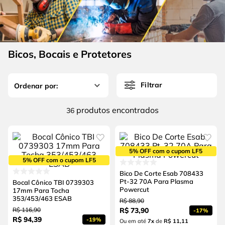
4
º
escada
6
º
fio
5
º
serra circular
7
º
chave impacto
6
º
fio
8
º
disco corte
Bicos, Bocais e Protetores
7
º
chave impacto
9
º
cabo flexivel
8
º
disco corte
10
º
serra copo
Filtrar
9
º
cabo flexivel
produtos
36
10
º
serra copo
5% OFF com o cupom LF5
5% OFF com o cupom LF5
Bico De Corte Esab 708433
Pt-32 70A Para Plasma
Bocal Cônico TBI 0739303
Powercut
17mm Para Tocha
353/453/463 ESAB
R$
88
,
90
R$
116
,
90
R$
73
,
90
-
17%
R$
94
,
39
-
19%
Ou em até
7
x
de
R$ 11,11