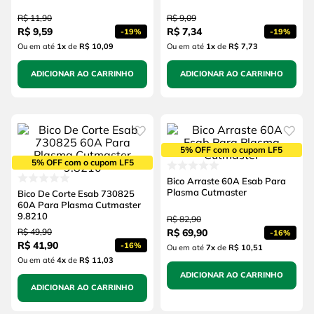
R$
11
,
90
R$
9
,
09
R$
9
,
59
R$
7
,
34
-
19%
-
19%
Ou em até
1
x
de
R$ 10,09
Ou em até
1
x
de
R$ 7,73
ADICIONAR AO CARRINHO
ADICIONAR AO CARRINHO
5% OFF com o cupom LF5
5% OFF com o cupom LF5
Bico Arraste 60A Esab Para
Plasma Cutmaster
Bico De Corte Esab 730825
60A Para Plasma Cutmaster
9.8210
R$
82
,
90
R$
49
,
90
R$
69
,
90
-
16%
R$
41
,
90
-
16%
Ou em até
7
x
de
R$ 10,51
Ou em até
4
x
de
R$ 11,03
ADICIONAR AO CARRINHO
ADICIONAR AO CARRINHO