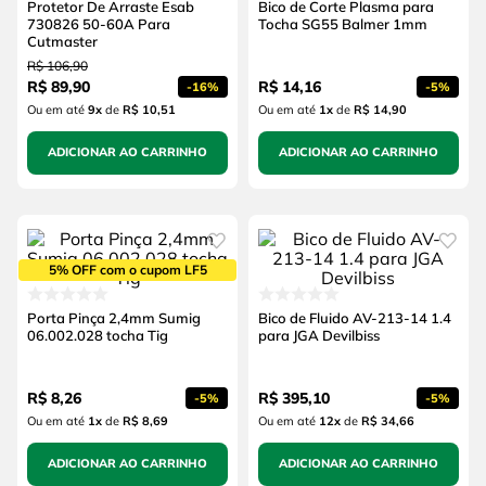
Protetor De Arraste Esab
Bico de Corte Plasma para
730826 50-60A Para
Tocha SG55 Balmer 1mm
Cutmaster
R$
106
,
90
R$
89
,
90
R$
14
,
16
-
16%
-
5%
Ou em até
9
x
de
R$ 10,51
Ou em até
1
x
de
R$ 14,90
ADICIONAR AO CARRINHO
ADICIONAR AO CARRINHO
5% OFF com o cupom LF5
Porta Pinça 2,4mm Sumig
Bico de Fluido AV-213-14 1.4
06.002.028 tocha Tig
para JGA Devilbiss
R$
8
,
26
R$
395
,
10
-
5%
-
5%
Ou em até
1
x
de
R$ 8,69
Ou em até
12
x
de
R$ 34,66
ADICIONAR AO CARRINHO
ADICIONAR AO CARRINHO