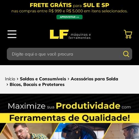
Digite aqui o que você procura
Termos mais buscados
Digite aqui o que você procura
Soldas e Consumíveis
Acessórios para Solda
1
º
parafusadeira
Bicos, Bocais e Protetores
Termos mais buscados
2
º
caixa ferramentas
1
º
parafusadeira
3
º
esmerilhadeira
2
º
caixa ferramentas
4
º
escada
3
º
esmerilhadeira
5
º
serra circular