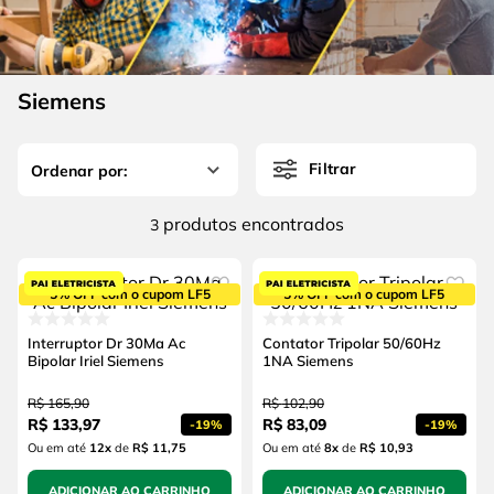
4
º
escada
6
º
serra copo
5
º
serra circular
7
º
luva
6
º
serra copo
Siemens
8
º
fio
7
º
luva
9
º
lavadora alta pressão
Filtrar
8
º
fio
10
º
alicate
9
º
lavadora alta pressão
produtos
3
10
º
alicate
5% OFF com o cupom LF5
5% OFF com o cupom LF5
Interruptor Dr 30Ma Ac
Contator Tripolar 50/60Hz
Bipolar Iriel Siemens
1NA Siemens
R$
165
,
90
R$
102
,
90
R$
133
,
97
R$
83
,
09
-
19%
-
19%
Ou em até
12
x
de
R$ 11,75
Ou em até
8
x
de
R$ 10,93
ADICIONAR AO CARRINHO
ADICIONAR AO CARRINHO