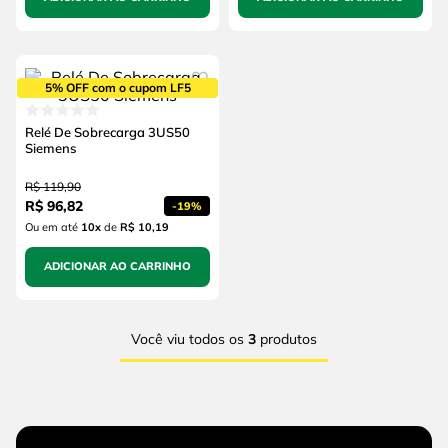
5% OFF com o cupom LF5
Relé De Sobrecarga 3US50
Siemens
R$
119
,
90
R$
96
,
82
-
19%
Ou em até
10
x
de
R$ 10,19
ADICIONAR AO CARRINHO
Você viu todos os
3
produtos