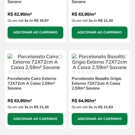
Savane
Savane
R$
62
,
90
/
m²
R$
63
,
90
/
m²
Ou em até
3
x
de
R$ 20,97
Ou em até
3
x
de
R$ 21,30
ADICIONAR AO CARRINHO
ADICIONAR AO CARRINHO
Porcelanato Cairo Externo
Porcelanato Basalto Grigio
72X72cm A Caixa 2,59m²
Externo 72X72cm A Caixa
Savane
2,59m² Savane
R$
63
,
90
/
m²
R$
64
,
90
/
m²
Ou em até
3
x
de
R$ 21,30
Ou em até
3
x
de
R$ 21,63
ADICIONAR AO CARRINHO
ADICIONAR AO CARRINHO