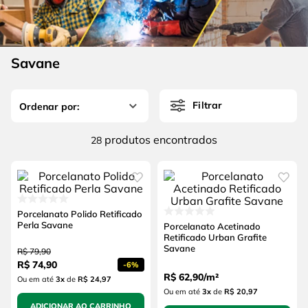
4
º
escada
6
º
serra copo
5
º
serra circular
7
º
luva
6
º
serra copo
Savane
8
º
fio
7
º
luva
9
º
alicate
Filtrar
8
º
fio
10
º
chave impacto
9
º
alicate
produtos
28
10
º
chave impacto
Porcelanato Polido Retificado
Perla Savane
Porcelanato Acetinado
Retificado Urban Grafite
Savane
R$
79
,
90
R$
74
,
90
-
6%
R$
62
,
90
/
m²
Ou em até
3
x
de
R$ 24,97
Ou em até
3
x
de
R$ 20,97
ADICIONAR AO CARRINHO