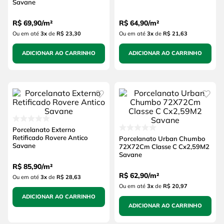
Savane
R$
69
,
90
/
m²
R$
64
,
90
/
m²
Ou em até
3
x
de
R$ 23,30
Ou em até
3
x
de
R$ 21,63
ADICIONAR AO CARRINHO
ADICIONAR AO CARRINHO
Porcelanato Externo
Retificado Rovere Antico
Porcelanato Urban Chumbo
Savane
72X72Cm Classe C Cx2,59M2
Savane
R$
85
,
90
/
m²
R$
62
,
90
/
m²
Ou em até
3
x
de
R$ 28,63
Ou em até
3
x
de
R$ 20,97
ADICIONAR AO CARRINHO
ADICIONAR AO CARRINHO