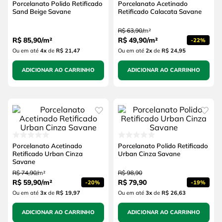
Porcelanato Polido Retificado
Porcelanato Acetinado
Sand Beige Savane
Retificado Calacata Savane
R$
63
,
90
/
m²
R$
85
,
90
/
m²
R$
49
,
90
/
m²
-
22%
Ou em até
4
x
de
R$ 21,47
Ou em até
2
x
de
R$ 24,95
ADICIONAR AO CARRINHO
ADICIONAR AO CARRINHO
Porcelanato Acetinado
Porcelanato Polido Retificado
Retificado Urban Cinza
Urban Cinza Savane
Savane
R$
74
,
90
/
m²
R$
98
,
90
R$
59
,
90
/
m²
R$
79
,
90
-
20%
-
19%
Ou em até
3
x
de
R$ 19,97
Ou em até
3
x
de
R$ 26,63
ADICIONAR AO CARRINHO
ADICIONAR AO CARRINHO