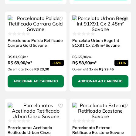
Porcelanato Polido Retificado
Porcelato Urban Bege Int
Carrara Gold Savane
91X91 Cx 2,48m² Savane
R$
81
,
90
/
m²
R$
65
,
90
/
m²
R$
69
,
90
/
m²
R$
58
,
90
/
m²
-
15%
-
11%
Ou em até
3
x
de
R$ 23,30
Ou em até
2
x
de
R$ 29,45
ADICIONAR AO CARRINHO
ADICIONAR AO CARRINHO
Porcelanatos Acetinado
Porcelanato Externo
Retificado Urban Cinza
Retificado Ecostone Savane