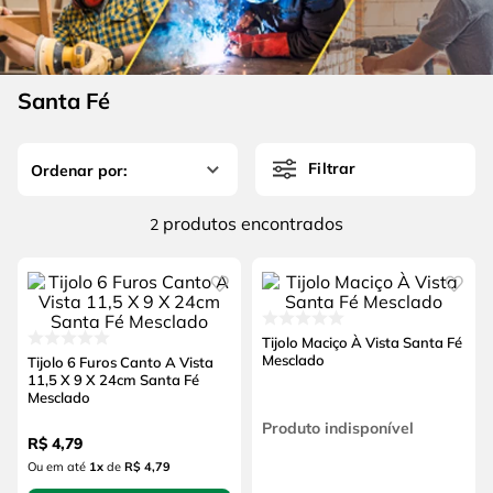
4
º
esmerilhadeira
6
º
fio
5
º
serra circular
7
º
serra copo
6
º
fio
Santa Fé
8
º
martelete
7
º
serra copo
9
º
disco corte
Filtrar
8
º
martelete
10
º
chave impacto
9
º
disco corte
produtos
2
10
º
chave impacto
Tijolo Maciço À Vista Santa Fé
Mesclado
Tijolo 6 Furos Canto A Vista
11,5 X 9 X 24cm Santa Fé
Mesclado
Produto indisponível
R$
4
,
79
Ou em até
1
x
de
R$ 4,79