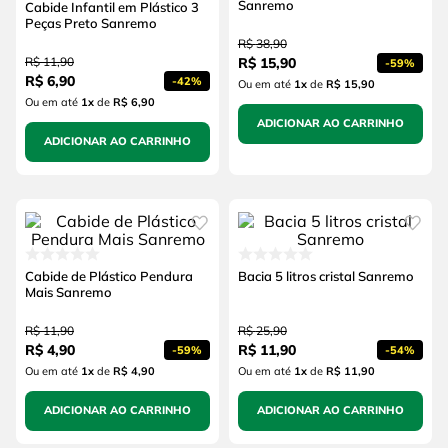
Sanremo
Cabide Infantil em Plástico 3
Peças Preto Sanremo
R$
38
,
90
R$
11
,
90
R$
15
,
90
-
59%
R$
6
,
90
-
42%
Ou em até
1
x
de
R$ 15,90
Ou em até
1
x
de
R$ 6,90
ADICIONAR AO CARRINHO
ADICIONAR AO CARRINHO
Cabide de Plástico Pendura
Bacia 5 litros cristal Sanremo
Mais Sanremo
R$
11
,
90
R$
25
,
90
R$
4
,
90
R$
11
,
90
-
59%
-
54%
Ou em até
1
x
de
R$ 4,90
Ou em até
1
x
de
R$ 11,90
ADICIONAR AO CARRINHO
ADICIONAR AO CARRINHO