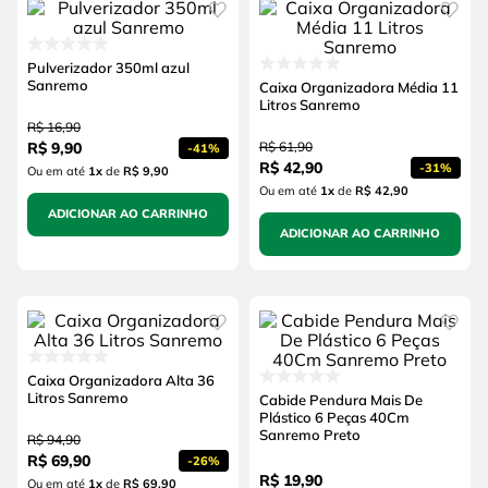
Pulverizador 350ml azul
Sanremo
Caixa Organizadora Média 11
Litros Sanremo
R$
16
,
90
R$
9
,
90
R$
61
,
90
-
41%
R$
42
,
90
-
31%
Ou em até
1
x
de
R$ 9,90
Ou em até
1
x
de
R$ 42,90
ADICIONAR AO CARRINHO
ADICIONAR AO CARRINHO
Caixa Organizadora Alta 36
Litros Sanremo
Cabide Pendura Mais De
Plástico 6 Peças 40Cm
Sanremo Preto
R$
94
,
90
R$
69
,
90
-
26%
R$
19
,
90
Ou em até
1
x
de
R$ 69,90