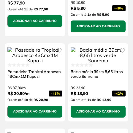
R$
77
,
90
R$
10
,
90
R$
5
,
90
-
46%
Ou em até
1
x
de
R$ 77,90
Ou em até
1
x
de
R$ 5,90
ADICIONAR AO CARRINHO
ADICIONAR AO CARRINHO
Passadeira Tropical Arabesco
Bacia média 39cm 8,65 litros
43Cmx1M Kapazi
verde Sanremo
R$
37
,
90
/
m
R$
23
,
90
R$
20
,
90
/
m
R$
13
,
90
-
45%
-
42%
Ou em até
1
x
de
R$ 20,90
Ou em até
1
x
de
R$ 13,90
ADICIONAR AO CARRINHO
ADICIONAR AO CARRINHO