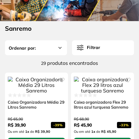
4
º
escada
6
º
fio
5
º
serra circular
7
º
serra copo
6
º
fio
Sanremo
8
º
chave impacto
7
º
serra copo
9
º
cabo flexivel
Filtrar
8
º
chave impacto
10
º
disco corte
9
º
cabo flexivel
produtos
29
10
º
disco corte
Caixa Organizadora Média 29
Caixa organizadora Flex 29
Litros Sanremo
litros azul turquesa Sanremo
R$
65
,
90
R$
68
,
90
R$
39
,
90
R$
45
,
90
-
39%
-
33%
Ou em até
1
x
de
R$ 39,90
Ou em até
1
x
de
R$ 45,90