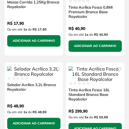
Massa Corrida 1,25Kg Branca
Royalcolor
Tinta Acrílica Fosco 0,8Ml
Premium Branco Base
Royalcolor
R$
17
,
90
R$
40
,
90
Ou em até
1
x
de
R$ 17,90
Ou em até
1
x
de
R$ 40,90
ADICIONAR AO CARRINHO
ADICIONAR AO CARRINHO
Selador Acrílico 3,2L Branco
Royalcolor
Tinta Acrílica Fosco 16L
Standard Branco Base
Royalcolor
R$
48
,
90
R$
299
,
90
Ou em até
1
x
de
R$ 48,90
Ou em até
5
x
de
R$ 59,98
ADICIONAR AO CARRINHO
ADICIONAR AO CARRINHO