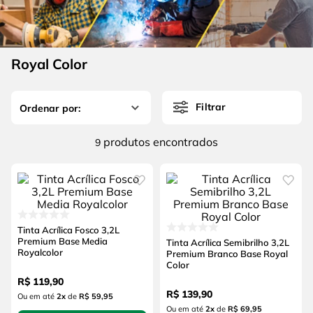
4
º
escada
6
º
fio
5
º
serra circular
7
º
serra copo
6
º
fio
Royal Color
8
º
disco corte
7
º
serra copo
9
º
chave impacto
Filtrar
8
º
disco corte
10
º
luva
9
º
chave impacto
produtos
9
10
º
luva
Tinta Acrílica Fosco 3,2L
Premium Base Media
Tinta Acrílica Semibrilho 3,2L
Royalcolor
Premium Branco Base Royal
Color
R$
119
,
90
R$
139
,
90
Ou em até
2
x
de
R$ 59,95
Ou em até
2
x
de
R$ 69,95