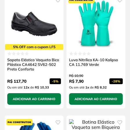
5% OFF com o cupom LF5
Sapato Elástico Vaqueta Bico
Luva Nitrílica KA-10 Kalipso
Plástico CA4642 SV62-502
CA 11.769 Verde
Preto Conforto
R$
10
,
90
R$
117
,
70
R$
7
,
90
-
5%
-
28%
Ou em até
12
x
de
R$ 10,33
Ou em até
1
x
de
R$ 8,32
ADICIONAR AO CARRINHO
ADICIONAR AO CARRINHO