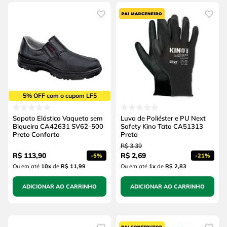
4
º
escada
6
º
serra copo
5
º
serra circular
7
º
luva
6
º
serra copo
8
º
fio
7
º
luva
9
º
lavadora alta pressão
8
º
fio
10
º
alicate
5% OFF com o cupom LF5
9
º
lavadora alta pressão
Sapato Elástico Vaqueta sem
Luva de Poliéster e PU Next
10
º
alicate
Biqueira CA42631 SV62-500
Safety Kino Tato CA51313
Preto Conforto
Preta
R$
3
,
39
R$
113
,
90
R$
2
,
69
-
5%
-
21%
Ou em até
10
x
de
R$ 11,99
Ou em até
1
x
de
R$ 2,83
ADICIONAR AO CARRINHO
ADICIONAR AO CARRINHO