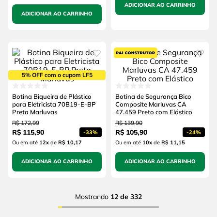
ADICIONAR AO CARRINHO
ADICIONAR AO CARRINHO
5% OFF com o cupom LF5
Botina Biqueira de Plástico
Botina de Segurança Bico
para Eletricista 70B19-E-BP
Composite Marluvas CA
Preta Marluvas
47.459 Preto com Elástico
R$
172
,
99
R$
139
,
90
R$
115
,
90
R$
105
,
90
-
33%
-
24%
Ou em até
12
x
de
R$ 10,17
Ou em até
10
x
de
R$ 11,15
ADICIONAR AO CARRINHO
ADICIONAR AO CARRINHO
Mostrando
12 de 332