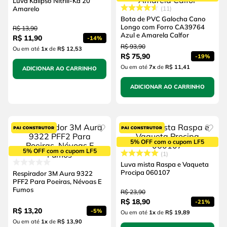
Luva Kalipso Nitrili-Ka 20
Amarelo
11
Bota de PVC Galocha Cano
Longo com Forro CA39764
R$
13
,
90
Azul e Amarela Calfor
R$
11
,
90
-
14%
R$
93
,
90
Ou em até
1
x
de
R$ 12,53
R$
75
,
90
-
19%
Ou em até
7
x
de
R$ 11,41
ADICIONAR AO CARRINHO
ADICIONAR AO CARRINHO
5% OFF com o cupom LF5
5% OFF com o cupom LF5
1
Luva mista Raspa e Vaqueta
Procipa 060107
Respirador 3M Aura 9322
PFF2 Para Poeiras, Névoas E
Fumos
R$
23
,
90
R$
18
,
90
-
21%
R$
13
,
20
-
5%
Ou em até
1
x
de
R$ 19,89
Ou em até
1
x
de
R$ 13,90