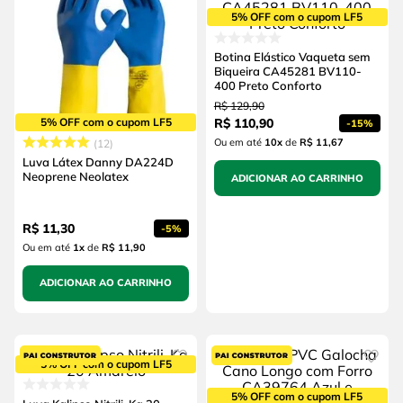
5% OFF com o cupom LF5
Botina Elástico Vaqueta sem
Biqueira CA45281 BV110-
400 Preto Conforto
R$
129
,
90
5% OFF com o cupom LF5
R$
110
,
90
-
15%
Ou em até
10
x
de
R$ 11,67
12
Luva Látex Danny DA224D
Neoprene Neolatex
ADICIONAR AO CARRINHO
R$
11
,
30
-
5%
Ou em até
1
x
de
R$ 11,90
ADICIONAR AO CARRINHO
5% OFF com o cupom LF5
5% OFF com o cupom LF5