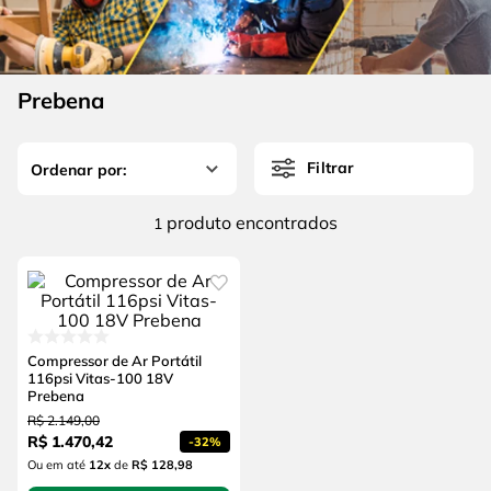
4
º
escada
6
º
fio
5
º
serra circular
7
º
chave impacto
6
º
fio
Prebena
8
º
disco corte
7
º
chave impacto
9
º
cabo flexivel
Filtrar
8
º
disco corte
10
º
serra copo
9
º
cabo flexivel
produto
1
10
º
serra copo
Compressor de Ar Portátil
116psi Vitas-100 18V
Prebena
R$
2
.
149
,
00
R$
1
.
470
,
42
-
32%
Ou em até
12
x
de
R$ 128,98