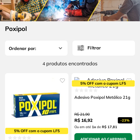
4
º
escada
6
º
fio
5
º
serra circular
7
º
chave impacto
6
º
fio
Poxipol
8
º
disco corte
7
º
chave impacto
9
º
cabo flexivel
Filtrar
8
º
disco corte
10
º
serra copo
9
º
cabo flexivel
produtos
4
10
º
serra copo
5% OFF com o cupom LF5
Adesivo Poxipol Metálico 21g
R$
21
,
90
R$
16
,
92
-
23%
Ou em até
1
x
de
R$ 17,81
5% OFF com o cupom LF5
ADICIONAR AO CARRINHO