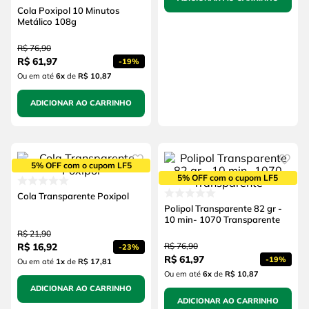
Cola Poxipol 10 Minutos
Metálico 108g
R$
76
,
90
R$
61
,
97
-
19%
Ou em até
6
x
de
R$ 10,87
ADICIONAR AO CARRINHO
5% OFF com o cupom LF5
5% OFF com o cupom LF5
Cola Transparente Poxipol
Polipol Transparente 82 gr -
10 min- 1070 Transparente
R$
21
,
90
R$
16
,
92
R$
76
,
90
-
23%
R$
61
,
97
-
19%
Ou em até
1
x
de
R$ 17,81
Ou em até
6
x
de
R$ 10,87
ADICIONAR AO CARRINHO
ADICIONAR AO CARRINHO