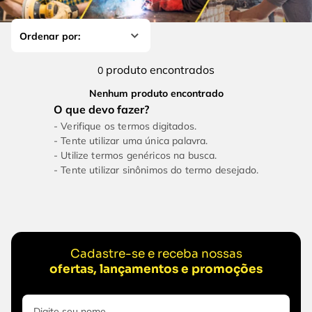
4
º
escada
6
º
fio
5
º
serra circular
7
º
serra copo
6
º
fio
8
º
disco corte
produto
0
7
º
serra copo
9
º
chave impacto
Nenhum produto encontrado
8
º
disco corte
10
º
luva
Verifique os termos digitados.
9
º
chave impacto
Tente utilizar uma única palavra.
Utilize termos genéricos na busca.
10
º
luva
Tente utilizar sinônimos do termo desejado.
Cadastre-se e receba nossas
ofertas, lançamentos e promoções