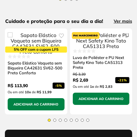
Cuidado e proteção para o seu dia a dia!
Ver mais
5% OFF com o cupom LF5
Luva de Poliéster e PU Next
Safety Kino Tato CA51313
Sapato Elástico Vaqueta sem
Preta
Biqueira CA42631 SV62-500
Preto Conforto
R$
3
,
39
R$
2
,
69
-
21%
R$
113
,
90
-
5%
Ou em até
1
x
de
R$ 2,83
Ou em até
10
x
de
R$ 11,99
ADICIONAR AO CARRINHO
ADICIONAR AO CARRINHO