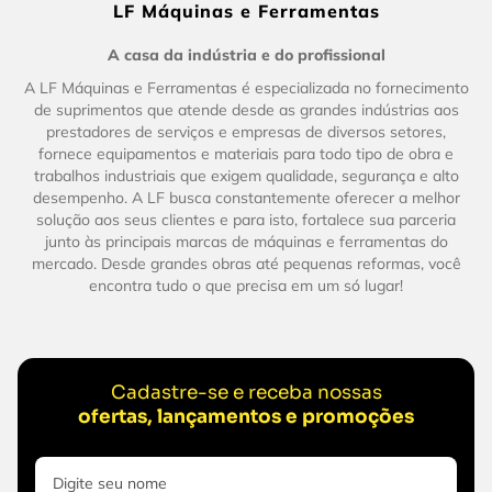
LF Máquinas e Ferramentas
A casa da indústria e do profissional
A LF Máquinas e Ferramentas é especializada no fornecimento
de suprimentos que atende desde as grandes indústrias aos
prestadores de serviços e empresas de diversos setores,
fornece equipamentos e materiais para todo tipo de obra e
trabalhos industriais que exigem qualidade, segurança e alto
desempenho. A LF busca constantemente oferecer a melhor
solução aos seus clientes e para isto, fortalece sua parceria
junto às principais marcas de máquinas e ferramentas do
mercado. Desde grandes obras até pequenas reformas, você
encontra tudo o que precisa em um só lugar!
Cadastre-se e receba nossas
ofertas, lançamentos e promoções