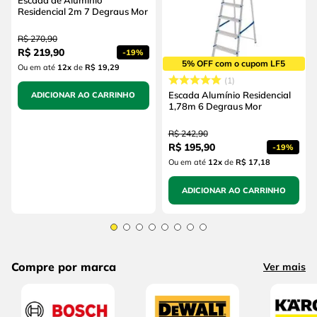
Residencial 2m 7 Degraus Mor
R$
270
,
90
R$
219
,
90
-
19%
5% OFF com o cupom LF5
Ou em até
12
x
de
R$ 19,29
1
Escada Alumínio Residencial
ADICIONAR AO CARRINHO
1,78m 6 Degraus Mor
R$
242
,
90
R$
195
,
90
-
19%
Ou em até
12
x
de
R$ 17,18
ADICIONAR AO CARRINHO
Compre por marca
Ver mais