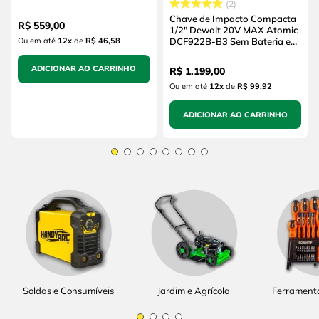
2
(sem Bateria e sem
Carregador)
Chave de Impacto Compacta
R$
559
,
00
1/2" Dewalt 20V MAX Atomic
Ou em até
12
x
de
R$ 46,58
DCF922B-B3 Sem Bateria e
Sem Carregador
ADICIONAR AO CARRINHO
R$
1
.
199
,
00
Ou em até
12
x
de
R$ 99,92
ADICIONAR AO CARRINHO
Soldas e Consumíveis
Jardim e Agrícola
Ferrament