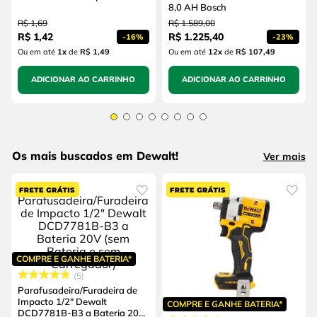
8,0 AH Bosch
R$
1
,
69
R$
1
.
589
,
00
R$
1
,
42
R$
1
.
225
,
40
-
16%
-
23%
Ou em até
1
x
de
R$ 1,49
Ou em até
12
x
de
R$ 107,49
ADICIONAR AO CARRINHO
ADICIONAR AO CARRINHO
Os mais buscados em Dewalt!
Ver mais
COMPRE E GANHE BATERIA*
5
Parafusadeira/Furadeira de
Impacto 1/2" Dewalt
COMPRE E GANHE BATERIA*
DCD7781B-B3 a Bateria 20V