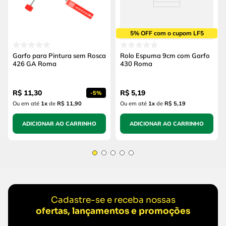
5% OFF com o cupom LF5
Garfo para Pintura sem Rosca
Rolo Espuma 9cm com Garfo
426 GA Roma
430 Roma
R$
11
,
30
R$
5
,
19
-
5%
Ou em até
1
x
de
R$ 11,90
Ou em até
1
x
de
R$ 5,19
ADICIONAR AO CARRINHO
ADICIONAR AO CARRINHO
Cadastre-se e receba nossas
ofertas, lançamentos e promoções