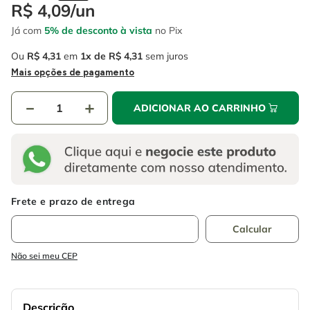
4
º
escada
R$
4
,
09
/
un
6
º
fio
Já com
5% de desconto à vista
no Pix
5
º
serra circular
7
º
serra copo
Ou
R$
4
,
31
em
1
R$
4
,
31
sem juros
6
º
fio
8
º
chave impacto
Mais opções de pagamento
7
º
serra copo
9
º
cabo flexivel
－
＋
ADICIONAR AO CARRINHO
8
º
chave impacto
10
º
disco corte
9
º
cabo flexivel
10
º
disco corte
Não sei meu CEP
Descrição