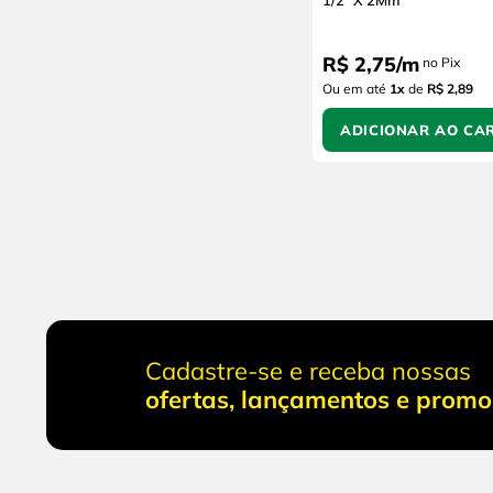
1/2" X 2Mm
R$
2
,
75
/
m
no Pix
Ou em até
1
x
de
R$ 2,89
ADICIONAR AO CA
Cadastre-se e receba nossas
ofertas, lançamentos e prom