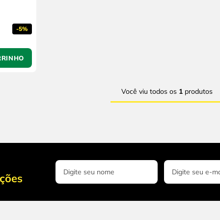
-
5%
RRINHO
Você viu todos os
1
produtos
oções