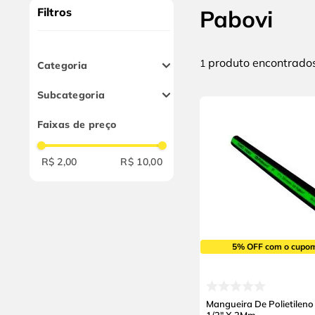
9
º
cabo flexivel
Filtros
Pabovi
10
º
serra copo
produto
1
Categoria
Mangueiras
Subcategoria
Mangueiras de Água -
Faixas de preço
Ar
R$ 2,00
R$ 10,00
5% OFF com o cupo
Mangueira De Polietileno