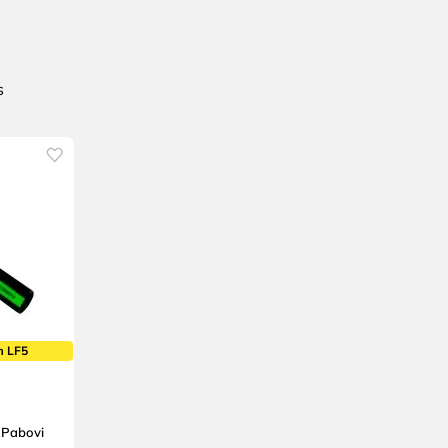
m LF5
 Pabovi