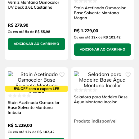
Verniz Montana Osmocolor
UV Deck 3,6L Castanho
Stain Acetinado Osmocolor
Base Solvente Montana
Mogno
R$
279
,
90
R$
1
.
229
,
00
Ou em até
5
x
de
R$ 55,98
Ou em até
12
x
de
R$ 102,42
ADICIONAR AO CARRINHO
ADICIONAR AO CARRINHO
5% OFF com o cupom LF5
Seladora para Madeira Base
Água Montana Incolor
Stain Acetinado Osmocolor
Base Solvente Montana
Imbuia
Produto indisponível
R$
1
.
229
,
00
Ou em até
12
x
de
R$ 102,42