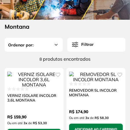
4
º
escada
6
º
serra copo
5
º
serra circular
7
º
luva
6
º
serra copo
Montana
8
º
fio
7
º
luva
9
º
lavadora alta pressão
Filtrar
8
º
fio
10
º
chave impacto
9
º
lavadora alta pressão
produtos
8
10
º
chave impacto
REMOVEDOR 5L INCOLOR
MONTANA
VERNIZ ISOLARE INCOLOR
3,6L MONTANA
R$
174
,
90
R$
159
,
90
Ou em até
3
x
de
R$ 58,30
Ou em até
3
x
de
R$ 53,30
ADICIONAR AO CARRINHO