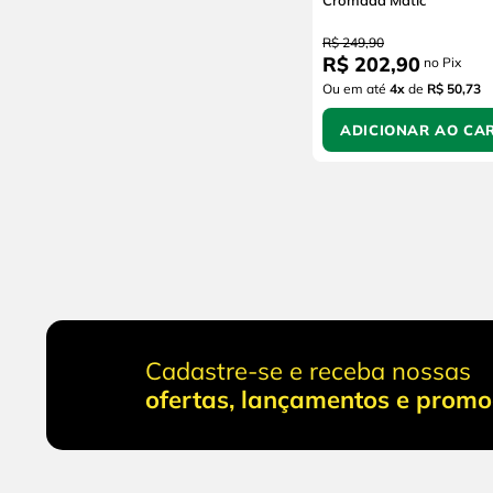
Cromada Matic
R$
249
,
90
R$
202
,
90
no Pix
Ou em até
4
x
de
R$ 50,73
ADICIONAR AO CA
Cadastre-se e receba nossas
ofertas, lançamentos e prom