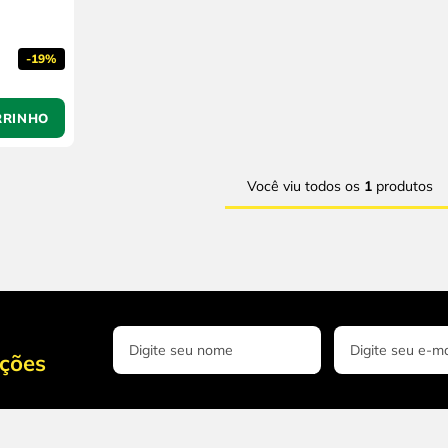
-
19%
RRINHO
Você viu todos os
1
produtos
oções