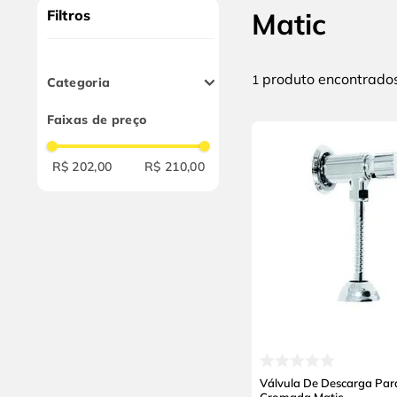
10
º
alicate
Filtros
Matic
produto
1
Categoria
Banheiros
Faixas de preço
R$ 202,00
R$ 210,00
Válvula De Descarga Para