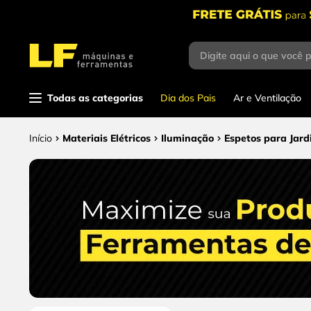
Digite aqui o que você 
Termos mais buscados
1
º
parafusadeira
Todas as categorias
Dia dos Pais
Ar e Ventilação
2
º
caixa ferramentas
3
º
esmerilhadeira
Materiais Elétricos
Iluminação
Espetos para Jar
4
º
escada
5
º
serra circular
6
º
serra copo
7
º
luva
8
º
fio
9
º
lavadora alta pressão