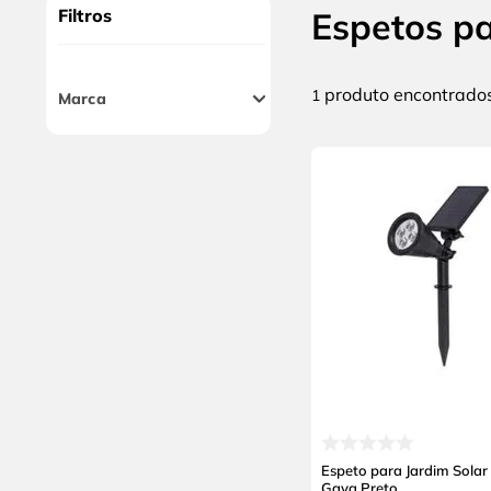
10
º
chave impacto
Filtros
Espetos p
produto
1
Marca
Gaya
Espeto para Jardim Solar
Gaya Preto