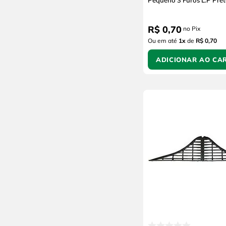
Pequeno 3 Furos L.P Pre
R$
0
,
70
no Pix
Ou em até
1
x
de
R$ 0,70
ADICIONAR AO CA