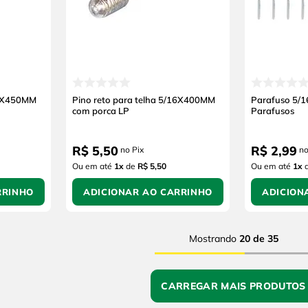
16X450MM
Pino reto para telha 5/16X400MM
Parafuso 5/
com porca LP
Parafusos
R$
5
,
50
R$
2
,
99
no Pix
no
Ou em até
1
x
de
R$ 5,50
Ou em até
1
x
RRINHO
ADICIONAR AO CARRINHO
ADICION
Mostrando
20 de 35