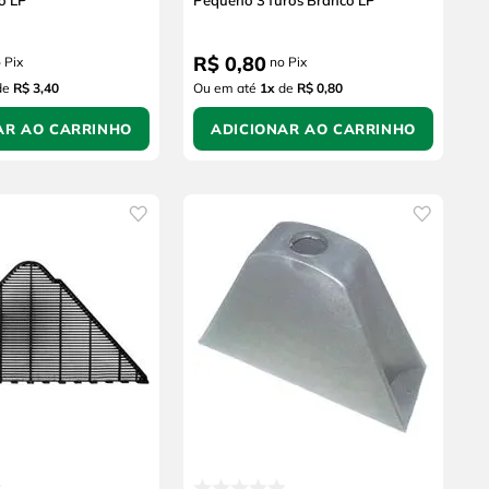
o LP
Pequeno 3 furos Branco LP
R$
0
,
80
 Pix
no Pix
de
R$ 3,40
Ou em até
1
x
de
R$ 0,80
AR AO CARRINHO
ADICIONAR AO CARRINHO