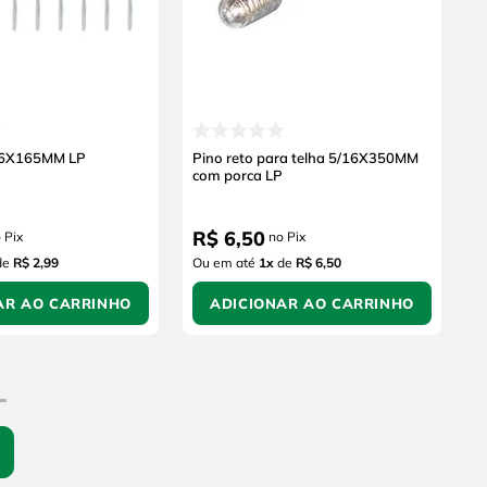
16X165MM LP
Pino reto para telha 5/16X350MM
com porca LP
R$
6
,
50
 Pix
no Pix
de
R$ 2,99
Ou em até
1
x
de
R$ 6,50
AR AO CARRINHO
ADICIONAR AO CARRINHO