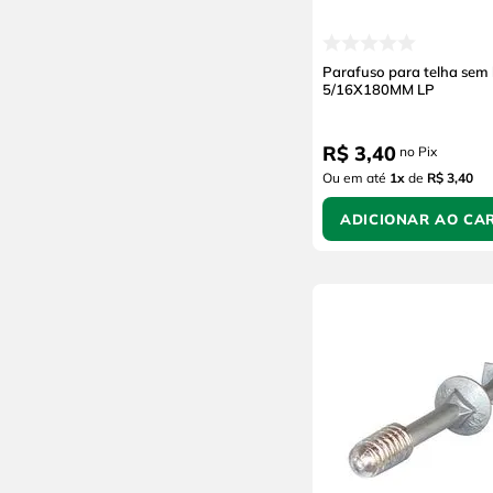
Parafuso para telha sem
5/16X180MM LP
R$
3
,
40
no Pix
Ou em até
1
x
de
R$ 3,40
ADICIONAR AO CA