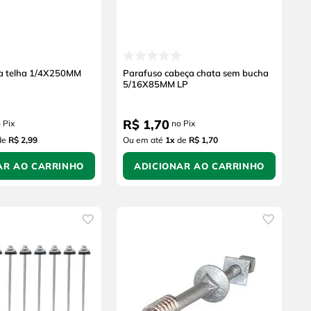
ra telha 1/4X250MM
Parafuso cabeça chata sem bucha
5/16X85MM LP
R$
1
,
70
 Pix
no Pix
de
R$ 2,99
Ou em até
1
x
de
R$ 1,70
AR AO CARRINHO
ADICIONAR AO CARRINHO