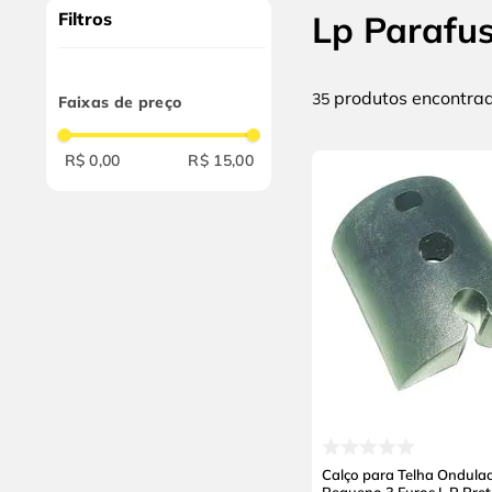
10
º
alicate
Filtros
Lp Parafu
produtos
35
Faixas de preço
R$ 0,00
R$ 15,00
Calço para Telha Ondula