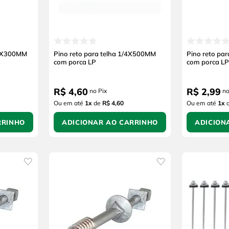
16X300MM
Pino reto para telha 1/4X500MM
Pino reto pa
com porca LP
com porca LP
R$
4
,
60
R$
2
,
99
no Pix
no
Ou em até
1
x
de
R$ 4,60
Ou em até
1
x
RRINHO
ADICIONAR AO CARRINHO
ADICION