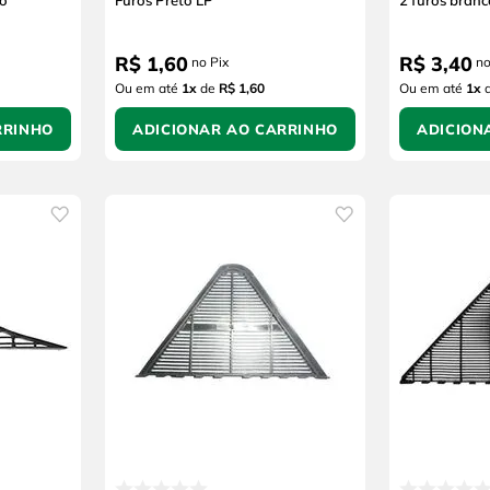
to
Furos Preto LP
2 furos branc
R$
1
,
60
R$
3
,
40
no Pix
no
Ou em até
1
x
de
R$ 1,60
Ou em até
1
x
RRINHO
ADICIONAR AO CARRINHO
ADICION