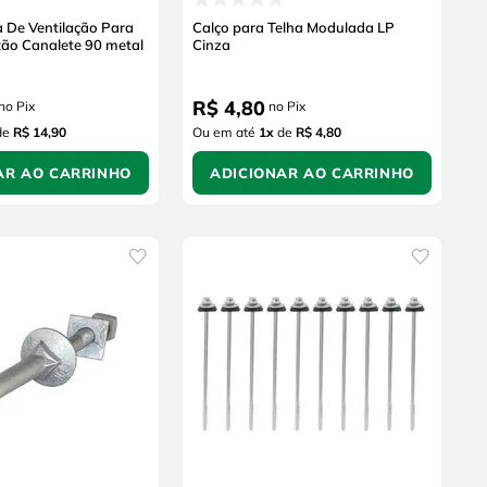
a De Ventilação Para
Calço para Telha Modulada LP
tão Canalete 90 metal
Cinza
R$
4
,
80
no Pix
no Pix
de
R$ 14,90
Ou em até
1
x
de
R$ 4,80
AR AO CARRINHO
ADICIONAR AO CARRINHO