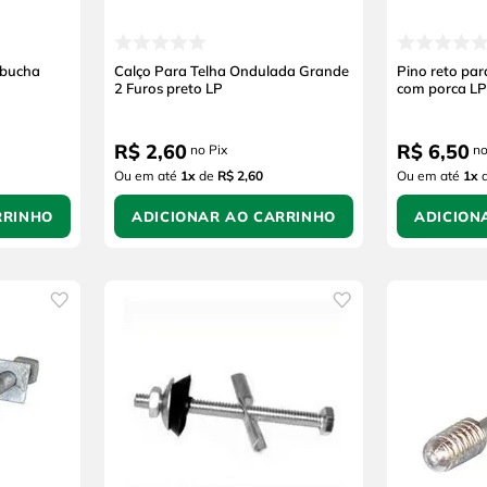
 bucha
Calço Para Telha Ondulada Grande
Pino reto pa
2 Furos preto LP
com porca LP
R$
2
,
60
R$
6
,
50
no Pix
no
Ou em até
1
x
de
R$ 2,60
Ou em até
1
x
RRINHO
ADICIONAR AO CARRINHO
ADICION