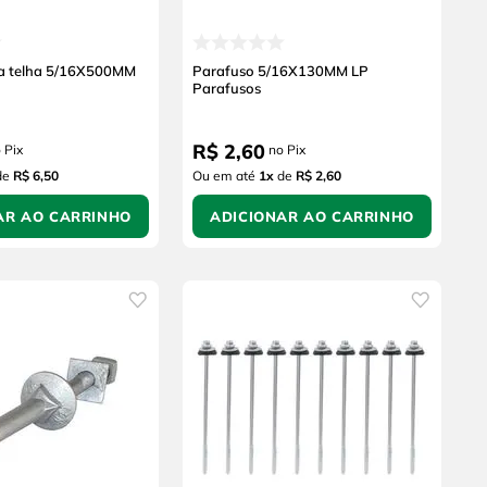
ra telha 5/16X500MM
Parafuso 5/16X130MM LP
Parafusos
R$
2
,
60
 Pix
no Pix
de
R$ 6,50
Ou em até
1
x
de
R$ 2,60
AR AO CARRINHO
ADICIONAR AO CARRINHO