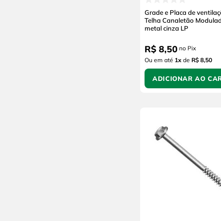
Grade e Placa de ventila
Telha Canaletão Modula
metal cinza LP
R$
8
,
50
no Pix
Ou em até
1
x
de
R$ 8,50
ADICIONAR AO CA