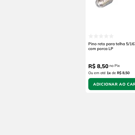
Pino reto para telha 5/
com porca LP
R$
8
,
50
no Pix
Ou em até
1
x
de
R$ 8,50
ADICIONAR AO CA