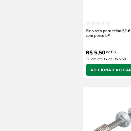
Pino reto para telha 5/
com porca LP
R$
5
,
50
no Pix
Ou em até
1
x
de
R$ 5,50
ADICIONAR AO CA