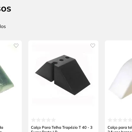
sos
da
Calço Para Telha Trapézio T 40 - 3
Calço para t