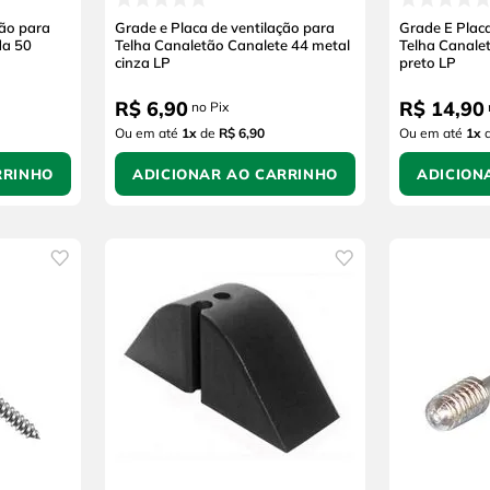
ção para
Grade e Placa de ventilação para
Grade E Plac
da 50
Telha Canaletão Canalete 44 metal
Telha Canale
cinza LP
preto LP
R$
6
,
90
R$
14
,
90
no Pix
Ou em até
1
x
de
R$ 6,90
Ou em até
1
x
RRINHO
ADICIONAR AO CARRINHO
ADICION