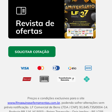
SOLICITAR COTAÇÃO
Preços e condições exclusivos para o site
www.lfmaquinaseferramentas.com.br
, podendo sofrer alterações sem
prévia notificação. LF Comercial de Bens LTDA / CNPJ: 91.845.735/0004-14.
Rodovia BR 116, Nº 5003 – Bairro Travessão - Dois Irmãos - RS / CEP