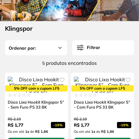
4
º
escada
6
º
serra copo
5
º
serra circular
7
º
luva
6
º
serra copo
Klingspor
8
º
fio
7
º
luva
9
º
lavadora alta pressão
Filtrar
8
º
fio
10
º
alicate
9
º
lavadora alta pressão
produtos
5
10
º
alicate
5% OFF com o cupom LF5
5% OFF com o cupom LF5
Disco Lixa Hookit Klingspor 5”
Disco Lixa Hookit Klingspor 5”
- Sem Furo PS 33 BK
- Com Furo PS 33 BK
R$
2
,
19
R$
2
,
19
R$
1
,
77
R$
1
,
77
-
19%
-
19%
Ou em até
1
x
de
R$ 1,86
Ou em até
1
x
de
R$ 1,86