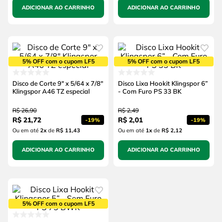
ADICIONAR AO CARRINHO
ADICIONAR AO CARRINHO
5% OFF com o cupom LF5
5% OFF com o cupom LF5
Disco de Corte 9" x 5/64 x 7/8"
Disco Lixa Hookit Klingspor 6”
Klingspor A46 TZ especial
- Com Furo PS 33 BK
R$
26
,
90
R$
2
,
49
R$
21
,
72
R$
2
,
01
-
19%
-
19%
Ou em até
2
x
de
R$ 11,43
Ou em até
1
x
de
R$ 2,12
ADICIONAR AO CARRINHO
ADICIONAR AO CARRINHO
5% OFF com o cupom LF5