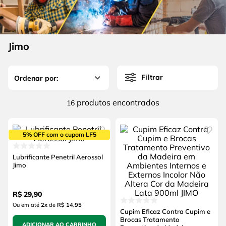
4
º
escada
6
º
serra copo
5
º
serra circular
7
º
luva
6
º
serra copo
Jimo
8
º
fio
7
º
luva
9
º
lavadora alta pressão
Filtrar
8
º
fio
10
º
alicate
9
º
lavadora alta pressão
produtos
16
10
º
alicate
5% OFF com o cupom LF5
Lubrificante Penetril Aerossol
Jimo
R$
29
,
90
Ou em até
2
x
de
R$ 14,95
Cupim Eficaz Contra Cupim e
Brocas Tratamento
ADICIONAR AO CARRINHO