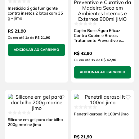
Inseticida á gás fumigante
contra insetos 2 latas com 35
g - Jimo
Cupim Base Água Eficaz
R$
21
,
90
Contra Cupim e Brocas
Ou em até
1
x
de
R$ 21,90
Tratamento Preventivo e
Curativo da Madeira Seca em
ADICIONAR AO CARRINHO
Ambientes Internos e
R$
42
,
90
Externos 900ml JIMO
Ou em até
1
x
de
R$ 42,90
ADICIONAR AO CARRINHO
Penetril aerosol lt 100ml jimo
Silicone em gel para dar bilho
200g marine Jimo
R$
21
,
90