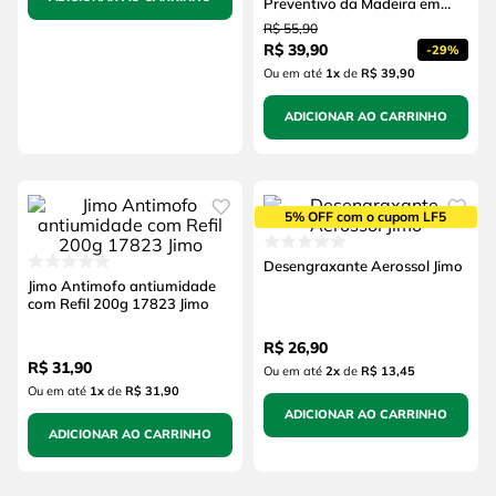
Preventivo da Madeira em
Ambientes Internos e
R$
55
,
90
Externos Incolor Não Altera
R$
39
,
90
-
29%
Cor da Madeira Lata 900ml
JIMO
Ou em até
1
x
de
R$ 39,90
ADICIONAR AO CARRINHO
5% OFF com o cupom LF5
Desengraxante Aerossol Jimo
Jimo Antimofo antiumidade
com Refil 200g 17823 Jimo
R$
26
,
90
R$
31
,
90
Ou em até
2
x
de
R$ 13,45
Ou em até
1
x
de
R$ 31,90
ADICIONAR AO CARRINHO
ADICIONAR AO CARRINHO