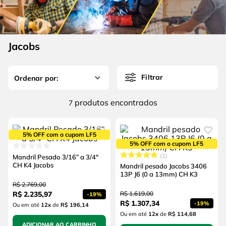
4
º
escada
6
º
serra copo
5
º
serra circular
7
º
luva
6
º
serra copo
Jacobs
8
º
fio
7
º
luva
9
º
lavadora alta pressão
Filtrar
8
º
fio
10
º
alicate
9
º
lavadora alta pressão
produtos
7
10
º
alicate
5% OFF com o cupom LF5
5% OFF com o cupom LF5
1
Mandril Pesado 3/16” a 3/4"
CH K4 Jacobs
Mandril pesado Jacobs 3406
13P J6 (0 a 13mm) CH K3
R$
2
.
769
,
00
R$
2
.
235
,
97
R$
1
.
619
,
00
-
19%
R$
1
.
307
,
34
-
19%
Ou em até
12
x
de
R$ 196,14
Ou em até
12
x
de
R$ 114,68
ADICIONAR AO CARRINHO