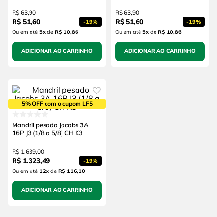
R$
63
,
90
R$
63
,
90
R$
51
,
60
R$
51
,
60
-
19%
-
19%
Ou em até
5
x
de
R$ 10,86
Ou em até
5
x
de
R$ 10,86
ADICIONAR AO CARRINHO
ADICIONAR AO CARRINHO
5% OFF com o cupom LF5
Mandril pesado Jacobs 3A
16P J3 (1/8 a 5/8) CH K3
R$
1
.
639
,
00
R$
1
.
323
,
49
-
19%
Ou em até
12
x
de
R$ 116,10
ADICIONAR AO CARRINHO