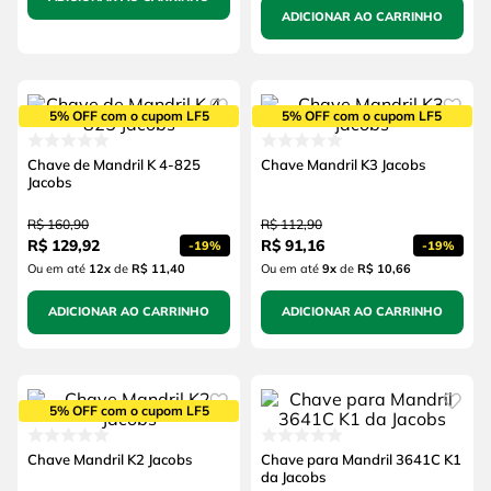
ADICIONAR AO CARRINHO
5% OFF com o cupom LF5
5% OFF com o cupom LF5
Chave de Mandril K 4-825
Chave Mandril K3 Jacobs
Jacobs
R$
160
,
90
R$
112
,
90
R$
129
,
92
R$
91
,
16
-
19%
-
19%
Ou em até
12
x
de
R$ 11,40
Ou em até
9
x
de
R$ 10,66
ADICIONAR AO CARRINHO
ADICIONAR AO CARRINHO
5% OFF com o cupom LF5
Chave Mandril K2 Jacobs
Chave para Mandril 3641C K1
da Jacobs