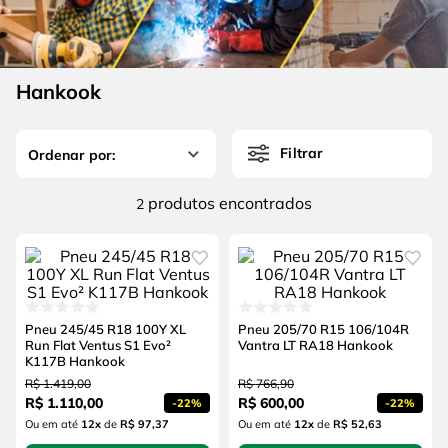
4
º
escada
6
º
serra copo
5
º
serra circular
7
º
luva
6
º
serra copo
Hankook
8
º
fio
7
º
luva
9
º
lavadora alta pressão
Filtrar
8
º
fio
10
º
chave impacto
9
º
lavadora alta pressão
produtos
2
10
º
chave impacto
Pneu 245/45 R18 100Y XL
Pneu 205/70 R15 106/104R
Run Flat Ventus S1 Evo²
Vantra LT RA18 Hankook
K117B Hankook
R$
1
.
419
,
00
R$
766
,
90
R$
1
.
110
,
00
R$
600
,
00
-
22%
-
22%
Ou em até
12
x
de
R$ 97,37
Ou em até
12
x
de
R$ 52,63