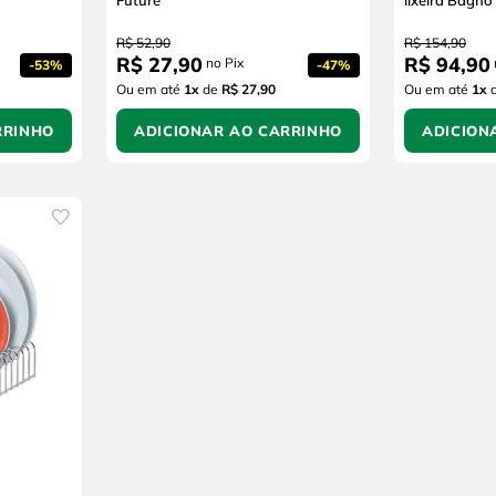
Future
lixeira Bagno
R$
52
,
90
R$
154
,
90
R$
27
,
90
R$
94
,
90
no Pix
-
53%
-
47%
Ou em até
1
x
de
R$ 27,90
Ou em até
1
x
RRINHO
ADICIONAR AO CARRINHO
ADICION