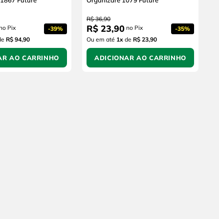
 1867 Future
Organizare 1079 Future
R$
36
,
90
R$
23
,
90
no Pix
no Pix
-
39%
-
35%
de
R$ 94,90
Ou em até
1
x
de
R$ 23,90
AR AO CARRINHO
ADICIONAR AO CARRINHO