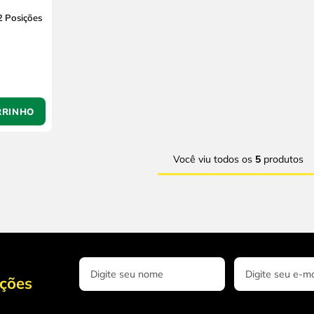
2 Posições
RRINHO
Você viu todos os
5
produtos
oções