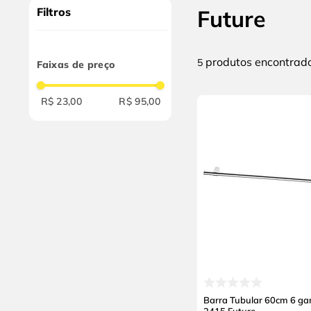
9
º
cabo flexivel
Filtros
Future
10
º
serra copo
produtos
5
Faixas de preço
R$ 23,00
R$ 95,00
Barra Tubular 60cm 6 ga