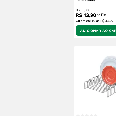
2415 Future
R$
93
,
90
R$
43
,
90
no Pix
Ou em até
1
x
de
R$ 43,90
ADICIONAR AO CA