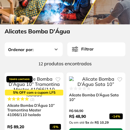
4
º
escada
6
º
serra copo
5
º
serra circular
7
º
luva
6
º
serra copo
8
º
fio
Alicates Bomba D'Água
7
º
luva
9
º
alicate
8
º
fio
10
º
chave impacto
Filtrar
9
º
alicate
produtos
12
10
º
chave impacto
5% OFF com o cupom LF5
Alicate Bomba D’Água Sata
2
10”
Alicate Bomba D’Água 10”
Tramontina Master
R$
56
,
90
41066/110 Isolado
R$
48
,
90
-
14%
Ou em até
5
x
de
R$ 10,29
R$
89
,
20
-
5%