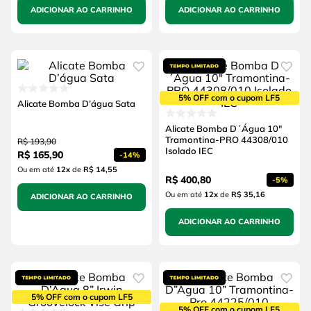
ADICIONAR AO CARRINHO
ADICIONAR AO CARRINHO
5% OFF com o cupom LF5
Alicate Bomba D’água Sata
Alicate Bomba D´Água 10"
Tramontina-PRO 44308/010
R$
193
,
90
Isolado IEC
R$
165
,
90
-
14%
Ou em até
12
x
de
R$ 14,55
R$
400
,
80
-
5%
Ou em até
12
x
de
R$ 35,16
ADICIONAR AO CARRINHO
ADICIONAR AO CARRINHO
5% OFF com o cupom LF5
5% OFF com o cupom LF5