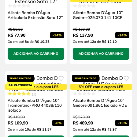
Alicate Bomba D’Água
Alicate Bomba D’Água 10”
Articulado Extensão Sata 12”
Gedore 029.070 141 10CP
R$
90
,
90
R$
160
,
90
R$
77
,
90
R$
137
,
90
-
14%
-
14%
Ou em até
8
x
de
R$ 10,25
Ou em até
12
x
de
R$ 12,10
ADICIONAR AO CARRINHO
ADICIONAR AO CARRINHO
5% OFF com o cupom LF5
5% OFF com o cupom LF5
2
Alicate Bomba D´Água 10"
Alicate Bomba D´Água 10"
Tramontina-PRO 44038/110
Gedore 091.861 Isolado VDE
isolado
R$
119
,
90
R$
573
,
90
R$
109
,
90
R$
489
,
90
-
8%
-
15%
Ou em até
10
x
de
R$ 11,57
Ou em até
12
x
de
R$ 42,97