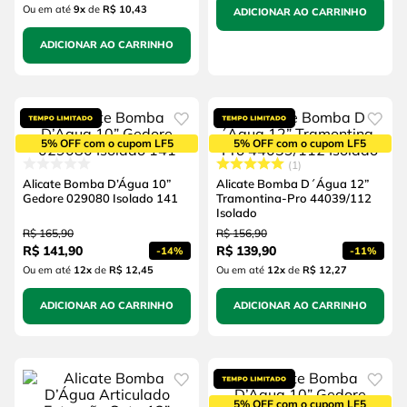
Ou em até
9
x
de
R$ 10,43
ADICIONAR AO CARRINHO
ADICIONAR AO CARRINHO
5% OFF com o cupom LF5
5% OFF com o cupom LF5
1
Alicate Bomba D’Água 10”
Alicate Bomba D´Água 12”
Gedore 029080 Isolado 141
Tramontina-Pro 44039/112
Isolado
R$
165
,
90
R$
156
,
90
R$
141
,
90
R$
139
,
90
-
14%
-
11%
Ou em até
12
x
de
R$ 12,45
Ou em até
12
x
de
R$ 12,27
ADICIONAR AO CARRINHO
ADICIONAR AO CARRINHO
5% OFF com o cupom LF5