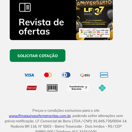
SOLICITAR COTAÇÃO
Preços e condições exclusivos para o site
www.lfmaquinaseferramentas.com.br
, podendo sofrer alterações sem
prévia notificação. LF Comercial de Bens LTDA / CNPJ: 91.845.735/0004-14.
Rodovia BR 116, Nº 5003 – Bairro Travessão - Dois Irmãos - RS / CEP
93950-000 / Telefone: (51) 3103.0100