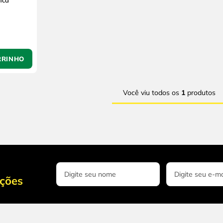
nca
RRINHO
Você viu todos os
1
produtos
oções