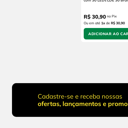
com 30 LEDs LDE 30 Bra
R$
30
,
90
no Pix
Ou em até
1
x
de
R$ 30,90
ADICIONAR AO CA
Cadastre-se e receba nossas
ofertas, lançamentos e prom