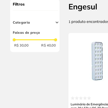
10
º
chave impacto
Filtros
Engesul
produto
1
Categoria
Iluminação
Faixas de preço
R$ 30,00
R$ 40,00
Luminária de Emergência