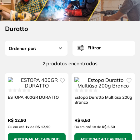
4
º
escada
6
º
fio
5
º
serra circular
7
º
serra copo
6
º
fio
Duratto
8
º
chave impacto
7
º
serra copo
9
º
cabo flexivel
Filtrar
8
º
chave impacto
10
º
disco corte
9
º
cabo flexivel
produtos
2
10
º
disco corte
ESTOPA 400GR DURATTO
Estopa Duratto Multiúso 200g
Branco
R$
12
,
90
R$
6
,
50
Ou em até
1
x
de
R$ 12,90
Ou em até
1
x
de
R$ 6,50
ADICIONAR AO CARRINHO
ADICIONAR AO CARRINHO