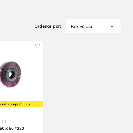
Relevância
 com o cupom LF5
1
250 X 50 #320