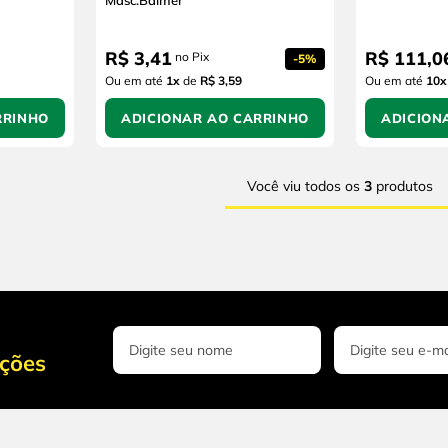
Masc.Balmer
R$
3
,
41
R$
111
,
0
no Pix
-
5%
Ou em até
1
x
de
R$ 3,59
Ou em até
10
x
RRINHO
ADICIONAR AO CARRINHO
ADICION
Você viu todos os
3
produtos
oções