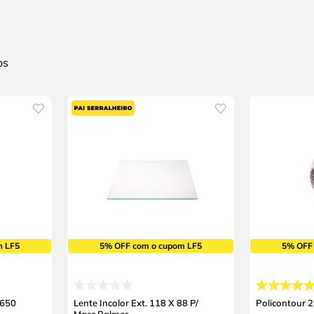
m LF5
5% OFF com o cupom LF5
5% OFF
 650
Lente Incolor Ext. 118 X 88 P/
Policontour 