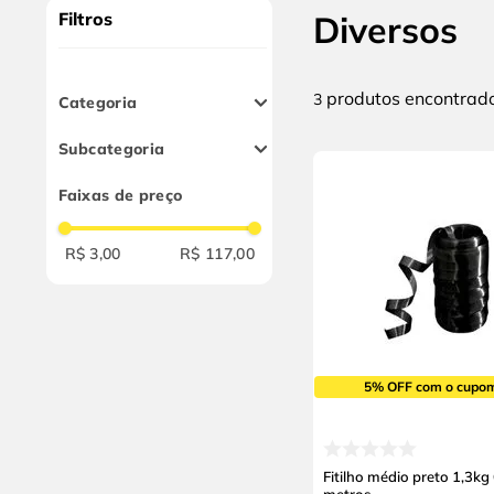
10
º
alicate
Filtros
Diversos
produtos
3
Categoria
Polikontour
Subcategoria
Máscara de Solda
Lente
Cordas
Faixas de preço
R$ 3,00
R$ 117,00
5% OFF com o cupo
Fitilho médio preto 1,3kg