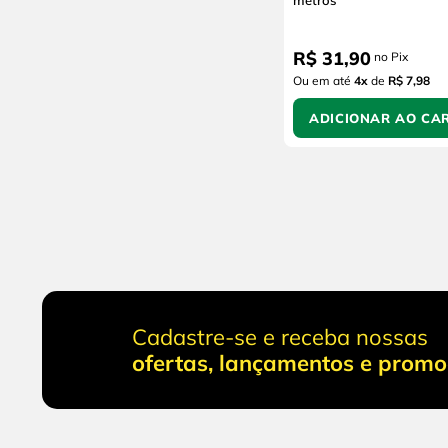
metros
R$
31
,
90
no Pix
Ou em até
4
x
de
R$ 7,98
ADICIONAR AO CA
Cadastre-se e receba nossas
ofertas, lançamentos e prom