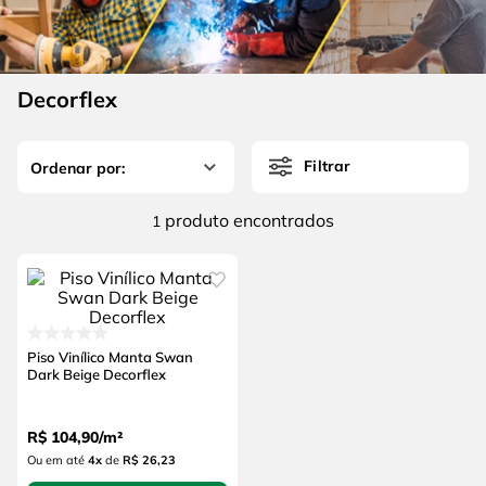
4
º
escada
6
º
fio
5
º
serra circular
7
º
serra copo
6
º
fio
Decorflex
8
º
disco corte
7
º
serra copo
9
º
chave impacto
Filtrar
8
º
disco corte
10
º
luva
9
º
chave impacto
produto
1
10
º
luva
Piso Vinílico Manta Swan
Dark Beige Decorflex
R$
104
,
90
/
m²
Ou em até
4
x
de
R$ 26,23