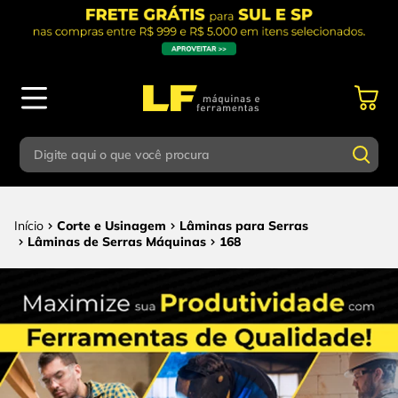
Digite aqui o que você procura
Termos mais buscados
Digite aqui o que você procura
Corte e Usinagem
Lâminas para Serras
1
º
parafusadeira
Lâminas de Serras Máquinas
168
Termos mais buscados
2
º
caixa ferramentas
1
º
parafusadeira
3
º
esmerilhadeira
2
º
caixa ferramentas
4
º
escada
3
º
esmerilhadeira
5
º
serra circular