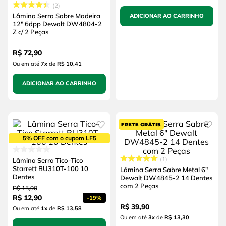
2
Lâmina Serra Sabre Madeira
ADICIONAR AO CARRINHO
12" 6dpp Dewalt DW4804-2
Z c/ 2 Peças
R$
72
,
90
Ou em até
7
x
de
R$ 10,41
ADICIONAR AO CARRINHO
5% OFF com o cupom LF5
1
Lâmina Serra Tico-Tico
Starrett BU310T-100 10
Lâmina Serra Sabre Metal 6"
Dentes
Dewalt DW4845-2 14 Dentes
com 2 Peças
R$
15
,
90
R$
12
,
90
-
19%
R$
39
,
90
Ou em até
1
x
de
R$ 13,58
Ou em até
3
x
de
R$ 13,30