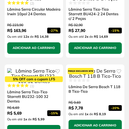
2
Lâmina Serra Circular Madeira
Lâmina Serra Tico-Tico
Irwin 10pol 24 Dentes
Starrett BU424-2 24 Dentes
c/ 2 Peças
R$
223
,
90
R$
32
,
90
R$
163
,
96
R$
27
,
90
-
27%
-
15%
Ou em até
12
x
de
R$ 14,38
Ou em até
2
x
de
R$ 14,69
ADICIONAR AO CARRINHO
ADICIONAR AO CARRINHO
5% OFF com o cupom LF5
1
Lâmina De Serra Bosch T 118
B Tico-Tico
Lâmina Serra Tico-Tico
Starrett BU232-100 32
Dentes
R$
9
,
69
R$
6
,
69
R$
7
,
78
-
20%
R$
5
,
69
-
15%
Ou em até
1
x
de
R$ 8,19
Ou em até
1
x
de
R$ 5,99
ADICIONAR AO CARRINHO