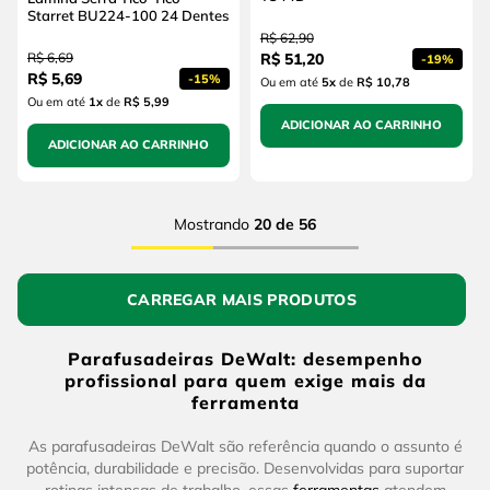
Starret BU224-100 24 Dentes
R$
62
,
90
R$
6
,
69
R$
51
,
20
-
19%
R$
5
,
69
-
15%
Ou em até
5
x
de
R$ 10,78
Ou em até
1
x
de
R$ 5,99
ADICIONAR AO CARRINHO
ADICIONAR AO CARRINHO
Mostrando
20 de 56
Parafusadeiras DeWalt: desempenho
profissional para quem exige mais da
ferramenta
As parafusadeiras DeWalt são referência quando o assunto é
potência, durabilidade e precisão. Desenvolvidas para suportar
rotinas intensas de trabalho, essas
ferramentas
atendem