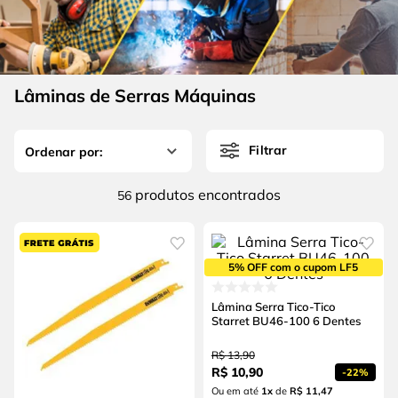
4
º
escada
6
º
fio
5
º
serra circular
7
º
serra copo
6
º
fio
8
º
cabo flexivel
Lâminas de Serras Máquinas
7
º
serra copo
9
º
chave impacto
8
º
cabo flexivel
10
º
disco corte
Filtrar
9
º
chave impacto
produtos
56
10
º
disco corte
5% OFF com o cupom LF5
Lâmina Serra Tico-Tico
Starret BU46-100 6 Dentes
R$
13
,
90
R$
10
,
90
-
22%
Ou em até
1
x
de
R$ 11,47