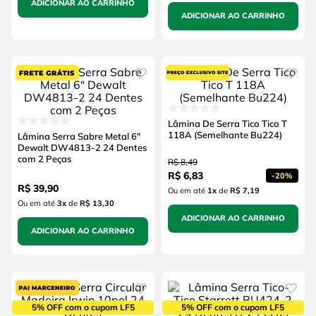
ADICIONAR AO CARRINHO
ADICIONAR AO CARRINHO
Lâmina De Serra Tico Tico T
118A (Semelhante Bu224)
Lâmina Serra Sabre Metal 6"
Dewalt DW4813-2 24 Dentes
com 2 Peças
R$
8
,
49
R$
6
,
83
-
20%
R$
39
,
90
Ou em até
1
x
de
R$ 7,19
Ou em até
3
x
de
R$ 13,30
ADICIONAR AO CARRINHO
ADICIONAR AO CARRINHO
5% OFF com o cupom LF5
5% OFF com o cupom LF5