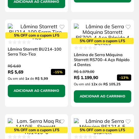
ADICIONAR AO CARRINHO
5% OFF com o cupom LF5
5% OFF com o cupom LF5
Lâmina Starrett BU214-100
Serra Tico-Tico
Lâmina de Serra Máquina
Starrett RS700-4 Aço Rápido
4 Dentes
R$
6
,
69
R$
5
,
69
R$
1
.
379
,
00
-
15%
R$
1
.
199
,
90
-
13%
Ou em até
1
x
de
R$ 5,99
Ou em até
12
x
de
R$ 105,25
ADICIONAR AO CARRINHO
ADICIONAR AO CARRINHO
5% OFF com o cupom LF5
5% OFF com o cupom LF5