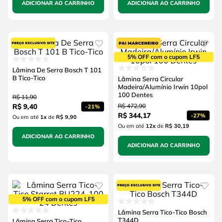
ADICIONAR AO CARRINHO
ADICIONAR AO CARRINHO
5% OFF com o cupom LF5
Lâmina De Serra Bosch T 101
B Tico-Tico
Lâmina Serra Circular
Madeira/Alumínio Irwin 10pol
100 Dentes
R$
11
,
90
R$
9
,
40
R$
472
,
90
-
21%
R$
344
,
17
-
27%
Ou em até
1
x
de
R$ 9,90
Ou em até
12
x
de
R$ 30,19
ADICIONAR AO CARRINHO
ADICIONAR AO CARRINHO
5% OFF com o cupom LF5
Lâmina Serra Tico-Tico Bosch
T344D
Lâmina Serra Tico-Tico