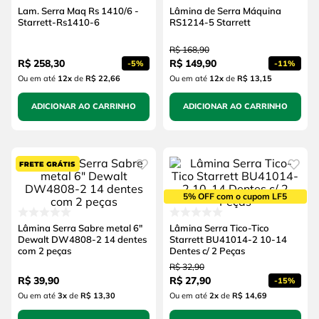
Lam. Serra Maq Rs 1410/6 -
Lâmina de Serra Máquina
Starrett-Rs1410-6
RS1214-5 Starrett
R$
168
,
90
R$
258
,
30
R$
149
,
90
-
5%
-
11%
Ou em até
12
x
de
R$ 22,66
Ou em até
12
x
de
R$ 13,15
ADICIONAR AO CARRINHO
ADICIONAR AO CARRINHO
5% OFF com o cupom LF5
Lâmina Serra Sabre metal 6"
Lâmina Serra Tico-Tico
Dewalt DW4808-2 14 dentes
Starrett BU41014-2 10-14
com 2 peças
Dentes c/ 2 Peças
R$
32
,
90
R$
39
,
90
R$
27
,
90
-
15%
Ou em até
3
x
de
R$ 13,30
Ou em até
2
x
de
R$ 14,69