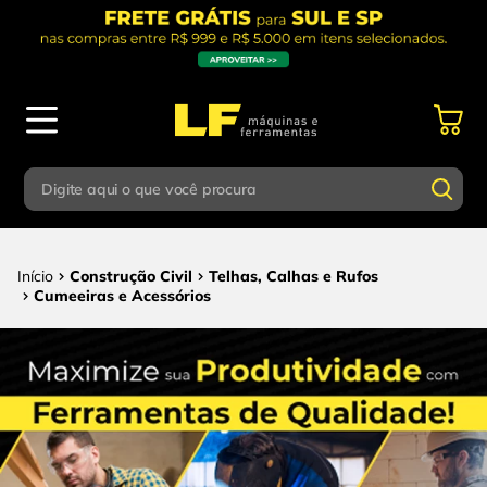
Digite aqui o que você procura
Termos mais buscados
Digite aqui o que você procura
Construção Civil
Telhas, Calhas e Rufos
1
º
parafusadeira
Cumeeiras e Acessórios
Termos mais buscados
2
º
caixa ferramentas
1
º
parafusadeira
3
º
esmerilhadeira
2
º
caixa ferramentas
4
º
escada
3
º
esmerilhadeira
5
º
serra circular