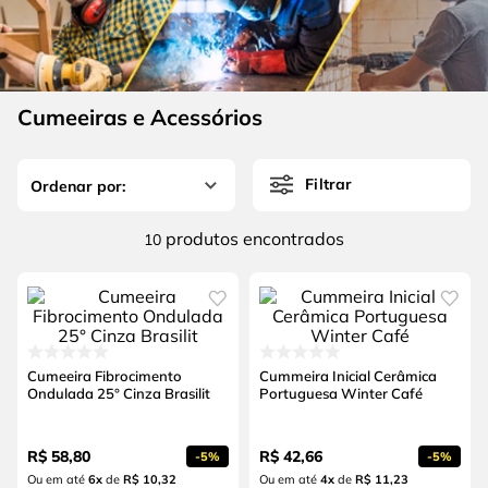
4
º
escada
6
º
serra copo
5
º
serra circular
7
º
luva
6
º
serra copo
8
º
fio
Cumeeiras e Acessórios
7
º
luva
9
º
lavadora alta pressão
8
º
fio
10
º
chave impacto
Filtrar
9
º
lavadora alta pressão
produtos
10
10
º
chave impacto
Cumeeira Fibrocimento
Cummeira Inicial Cerâmica
Ondulada 25° Cinza Brasilit
Portuguesa Winter Café
R$
58
,
80
R$
42
,
66
-
5%
-
5%
Ou em até
6
x
de
R$ 10,32
Ou em até
4
x
de
R$ 11,23