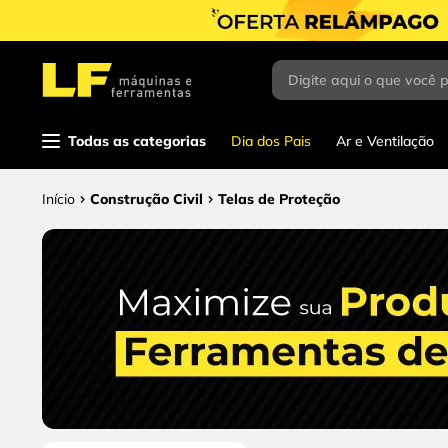
Digite aqui o que você 
Termos mais
buscados
1
º
parafusadeira
Todas as categorias
Dia dos Pais
Ar e Ventilação
2
º
caixa ferramentas
Construção Civil
Telas de Proteção
3
º
esmerilhadeira
4
º
escada
5
º
serra circular
6
º
serra copo
7
º
luva
8
º
fio