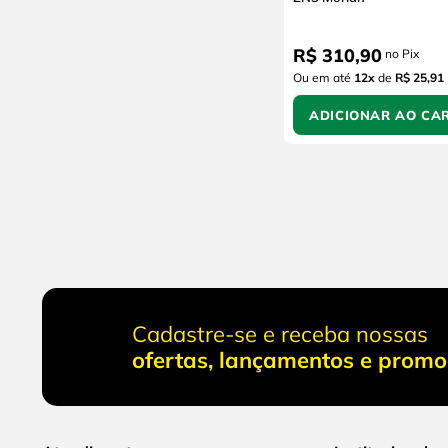
R$
310
,
90
no Pix
Ou em até
12
x
de
R$ 25,91
ADICIONAR AO CA
Cadastre-se e receba nossas
ofertas, lançamentos e prom