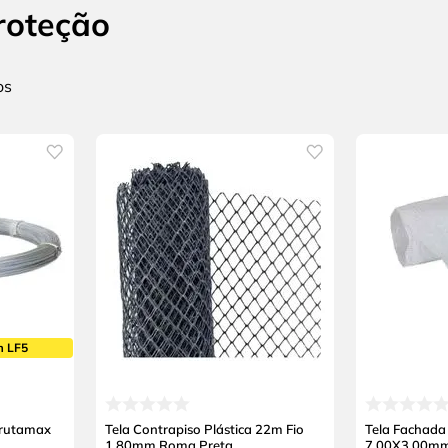
roteção
m LF5
Frutamax
Tela Contrapiso Plástica 22m Fio
Tela Fachad
1,80mm Roma Preta
7,00X3,00m