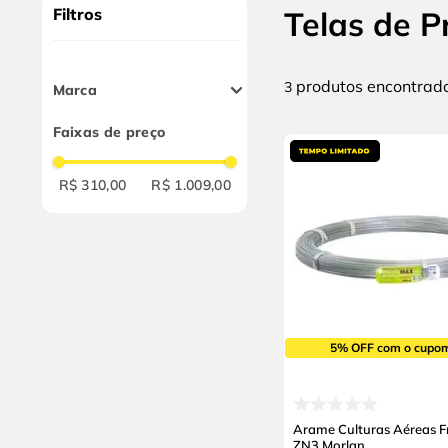
9
º
alicate
Filtros
Telas de P
10
º
chave impacto
produtos
3
Marca
Roma
Faixas de preço
Morlan
R$ 310,00
R$ 1.009,00
5% OFF com o cupo
Arame Culturas Aéreas 
ZN3 Morlan