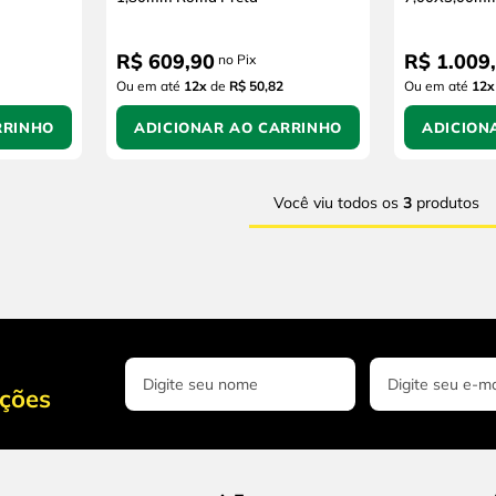
R$
609
,
90
R$
1
.
009
,
no Pix
Ou em até
12
x
de
R$ 50,82
Ou em até
12
x
RRINHO
ADICIONAR AO CARRINHO
ADICION
Você viu todos os
3
produtos
oções