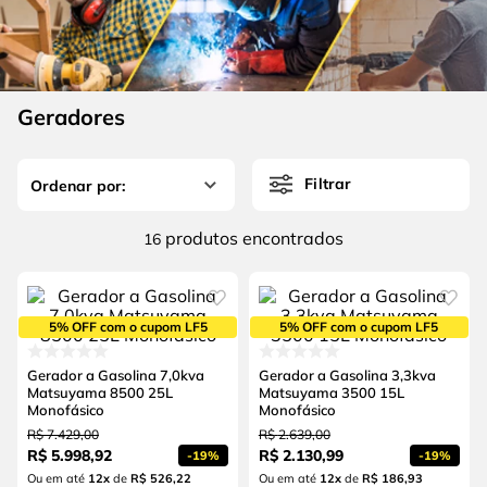
4
º
escada
6
º
fio
5
º
serra circular
7
º
serra copo
6
º
fio
8
º
chave impacto
Geradores
7
º
serra copo
9
º
cabo flexivel
8
º
chave impacto
10
º
disco corte
Filtrar
9
º
cabo flexivel
produtos
16
10
º
disco corte
5% OFF com o cupom LF5
5% OFF com o cupom LF5
Gerador a Gasolina 7,0kva
Gerador a Gasolina 3,3kva
Matsuyama 8500 25L
Matsuyama 3500 15L
Monofásico
Monofásico
R$
7
.
429
,
00
R$
2
.
639
,
00
R$
5
.
998
,
92
R$
2
.
130
,
99
-
19%
-
19%
Ou em até
12
x
de
R$ 526,22
Ou em até
12
x
de
R$ 186,93