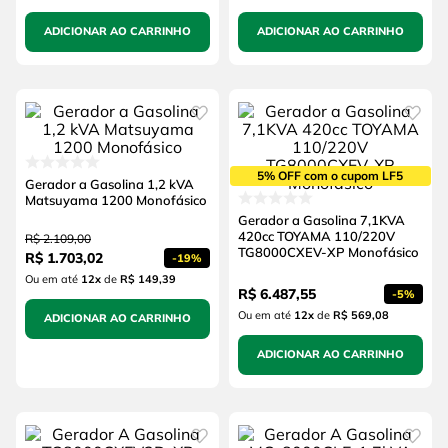
ADICIONAR AO CARRINHO
ADICIONAR AO CARRINHO
5% OFF com o cupom LF5
Gerador a Gasolina 1,2 kVA
Matsuyama 1200 Monofásico
Gerador a Gasolina 7,1KVA
420cc TOYAMA 110/220V
R$
2
.
109
,
00
TG8000CXEV-XP Monofásico
R$
1
.
703
,
02
-
19%
Ou em até
12
x
de
R$ 149,39
R$
6
.
487
,
55
-
5%
Ou em até
12
x
de
R$ 569,08
ADICIONAR AO CARRINHO
ADICIONAR AO CARRINHO