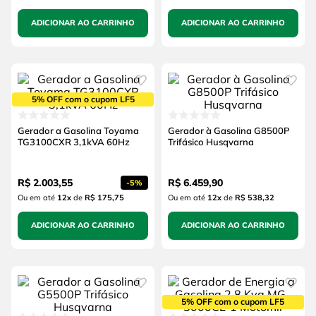
ADICIONAR AO CARRINHO
ADICIONAR AO CARRINHO
5% OFF com o cupom LF5
Gerador a Gasolina Toyama
Gerador à Gasolina G8500P
TG3100CXR 3,1kVA 60Hz
Trifásico Husqvarna
R$
2
.
003
,
55
R$
6
.
459
,
90
-
5%
Ou em até
12
x
de
R$ 175,75
Ou em até
12
x
de
R$ 538,32
ADICIONAR AO CARRINHO
ADICIONAR AO CARRINHO
5% OFF com o cupom LF5