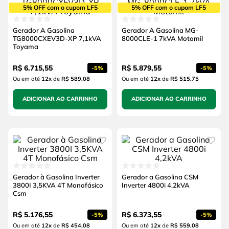
5% OFF com o cupom LF5
5% OFF com o cupom LF5
Gerador A Gasolina
Gerador A Gasolina MG-
TG8000CXEV3D-XP 7,1kVA
8000CLE-1 7kVA Motomil
Toyama
R$
6
.
715
,
55
R$
5
.
879
,
55
-
5%
-
5%
Ou em até
12
x
de
R$ 589,08
Ou em até
12
x
de
R$ 515,75
ADICIONAR AO CARRINHO
ADICIONAR AO CARRINHO
Gerador à Gasolina Inverter
Gerador a Gasolina CSM
3800I 3,5KVA 4T Monofásico
Inverter 4800i 4,2kVA
Csm
R$
5
.
176
,
55
R$
6
.
373
,
55
-
5%
-
5%
Ou em até
12
x
de
R$ 454,08
Ou em até
12
x
de
R$ 559,08