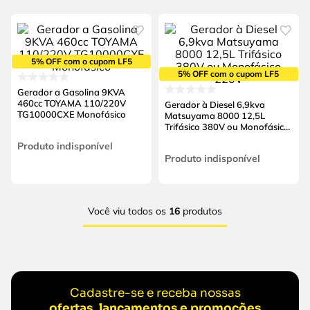
5% OFF com o cupom LF5
5% OFF com o cupom LF5
Gerador a Gasolina 9KVA
460cc TOYAMA 110/220V
Gerador à Diesel 6,9kva
TG10000CXE Monofásico
Matsuyama 8000 12,5L
Trifásico 380V ou Monofásico
220V
Produto indisponível
Produto indisponível
Você viu todos os
16
produtos
Cadastre-se e receba nossas
ofertas, lançamentos e promoções