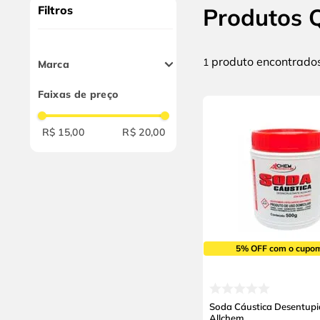
10
º
chave impacto
Filtros
Produtos Q
produto
1
Marca
Allchem
Faixas de preço
R$ 15,00
R$ 20,00
5% OFF com o cupo
Soda Cáustica Desentupi
Allchem