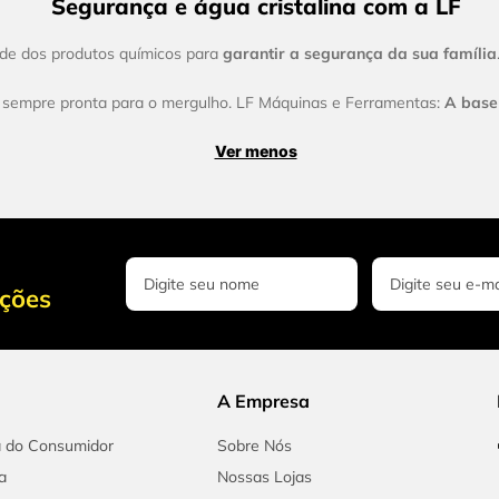
Segurança e água cristalina com a LF
ade dos produtos químicos para
garantir a segurança da sua família
 sempre pronta para o mergulho. LF Máquinas e Ferramentas:
A base 
Ver menos
oções
A Empresa
a do Consumidor
Sobre Nós
a
Nossas Lojas