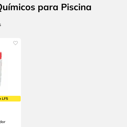
uímicos para Piscina
m LF5
dor