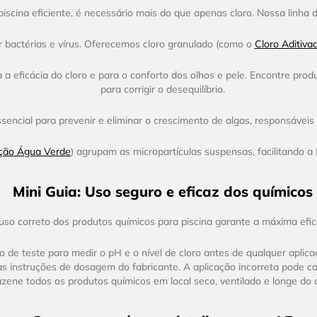
scina eficiente, é necessário mais do que apenas cloro. Nossa linha d
r bactérias e vírus. Oferecemos cloro granulado (como o
Cloro Aditiva
ra a eficácia do cloro e para o conforto dos olhos e pele. Encontre pr
para corrigir o desequilíbrio.
sencial para prevenir e eliminar o crescimento de algas, responsávei
ção Água Verde
) agrupam as micropartículas suspensas, facilitando a 
Mini Guia: Uso seguro e eficaz dos químicos
uso correto dos produtos químicos para piscina garante a máxima efic
 de teste para medir o pH e o nível de cloro antes de qualquer aplicaç
 instruções de dosagem do fabricante. A aplicação incorreta pode cau
ene todos os produtos químicos em local seco, ventilado e longe do a