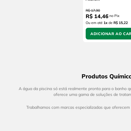
R$
17
,
90
R$
14
,
46
no Pix
Ou em até
1
x
de
R$ 15,22
ADICIONAR AO CA
Produtos Químico
A água da piscina só está realmente pronta para o banho 
oferece uma gama de soluções de trata
Trabalhamos com marcas especializadas que oferecem pro