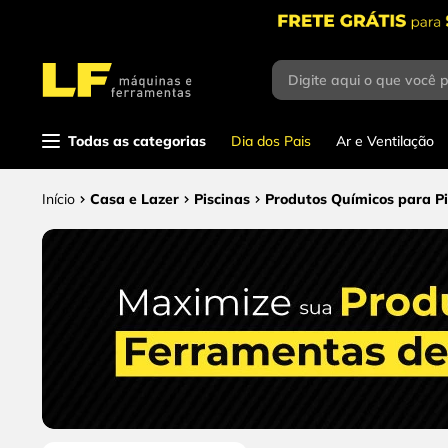
Digite aqui o que você 
Termos mais buscados
1
º
parafusadeira
Todas as categorias
Dia dos Pais
Ar e Ventilação
2
º
caixa ferramentas
3
º
esmerilhadeira
Casa e Lazer
Piscinas
Produtos Químicos para Pi
4
º
escada
5
º
serra circular
6
º
serra copo
7
º
luva
8
º
fio
9
º
lavadora alta pressão