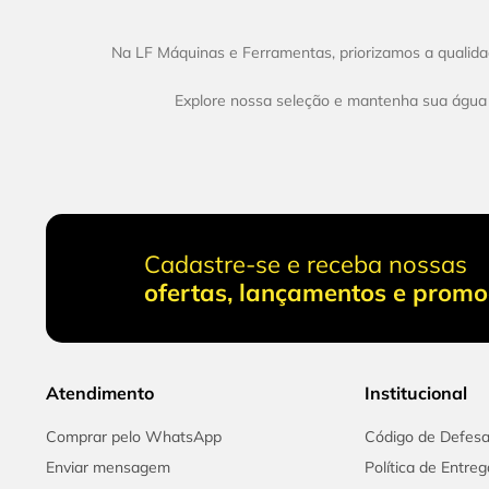
Na LF Máquinas e Ferramentas, priorizamos a qualid
Explore nossa seleção e mantenha sua água
Cadastre-se e receba nossas
ofertas, lançamentos e prom
Atendimento
Institucional
Comprar pelo WhatsApp
Código de Defes
Enviar mensagem
Política de Entreg