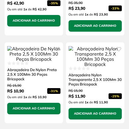
R$
42
,
90
R$
35
,
90
-
35%
R$
23
,
90
-
33%
Ou em até
1
x
de
R$ 42,90
Ou em até
1
x
de
R$ 23,90
ADICIONAR AO CARRINHO
ADICIONAR AO CARRINHO
Abraçadeira De Nylon Preta
2,5 X 100Mm 30 Peças
Abraçadeira Nylon
Bricopack
Transparente 2,5 X 100Mm 30
Peças Bricopack
R$
15
,
90
R$
10
,
90
R$
15
,
90
-
31%
R$
11
,
90
-
25%
Ou em até
1
x
de
R$ 10,90
Ou em até
1
x
de
R$ 11,90
ADICIONAR AO CARRINHO
ADICIONAR AO CARRINHO