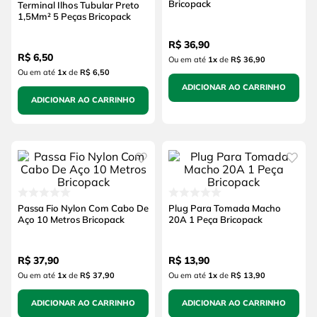
Bricopack
Terminal Ilhos Tubular Preto
1,5Mm² 5 Peças Bricopack
R$
36
,
90
R$
6
,
50
Ou em até
1
x
de
R$ 36,90
Ou em até
1
x
de
R$ 6,50
ADICIONAR AO CARRINHO
ADICIONAR AO CARRINHO
Passa Fio Nylon Com Cabo De
Plug Para Tomada Macho
Aço 10 Metros Bricopack
20A 1 Peça Bricopack
R$
37
,
90
R$
13
,
90
Ou em até
1
x
de
R$ 37,90
Ou em até
1
x
de
R$ 13,90
ADICIONAR AO CARRINHO
ADICIONAR AO CARRINHO