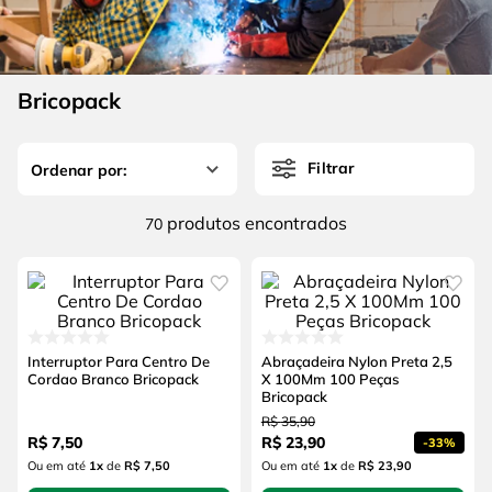
4
º
escada
6
º
serra copo
5
º
serra circular
7
º
luva
6
º
serra copo
Bricopack
8
º
fio
7
º
luva
9
º
lavadora alta pressão
Filtrar
8
º
fio
10
º
alicate
9
º
lavadora alta pressão
produtos
70
10
º
alicate
Interruptor Para Centro De
Abraçadeira Nylon Preta 2,5
Cordao Branco Bricopack
X 100Mm 100 Peças
Bricopack
R$
35
,
90
R$
7
,
50
R$
23
,
90
-
33%
Ou em até
1
x
de
R$ 7,50
Ou em até
1
x
de
R$ 23,90