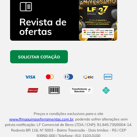
SOLICITAR COTAÇÃO
Preços e condições exclusivos para o site
www.lfmaquinaseferramentas.com.br
, podendo sofrer alterações sem
prévia notificação. LF Comercial de Bens LTDA / CNPJ: 91.845.735/0004-14.
Rodovia BR 116, Nº 5003 – Bairro Travessão - Dois Irmãos - RS / CEP
93950-000 / Telefone: (51) 3103.0100