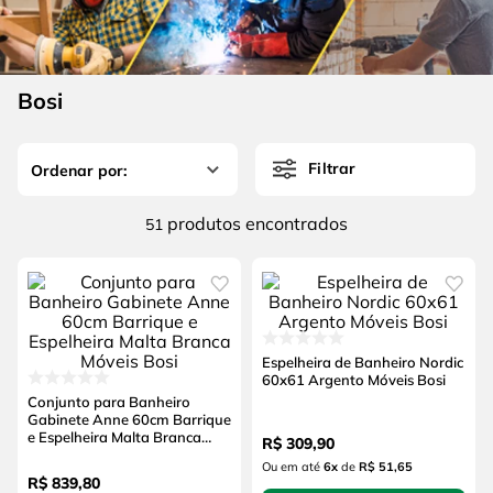
4
º
escada
6
º
serra copo
5
º
serra circular
7
º
luva
6
º
serra copo
Bosi
8
º
fio
7
º
luva
9
º
lavadora alta pressão
Filtrar
8
º
fio
10
º
alicate
9
º
lavadora alta pressão
produtos
51
10
º
alicate
Espelheira de Banheiro Nordic
60x61 Argento Móveis Bosi
Conjunto para Banheiro
Gabinete Anne 60cm Barrique
e Espelheira Malta Branca
R$
309
,
90
Móveis Bosi
Ou em até
6
x
de
R$ 51,65
R$
839
,
80