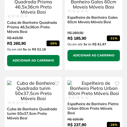
Espelheira de Banheiro Gales
60cm Moveis Móveis Bosi
Cuba de Banheiro Quadrada
Prisma 46,5x36cm Preto
Móveis Bosi
R$
269
,
90
R$
419
,
90
R$
185
,
90
-
31%
R$
260
,
90
-
38%
Ou em até
3
x
de
R$ 61,97
Ou em até
5
x
de
R$ 52,18
ADICIONAR AO CARRINHO
ADICIONAR AO CARRINHO
Espelheira de Banheiro Pietra
Urban 60cm Preto Móveis
Cuba de Banheiro Quadrada
Bosi
turim 50x37,5cm Preto
Móveis Bosi
R$
329
,
90
R$
237
,
90
-
28%