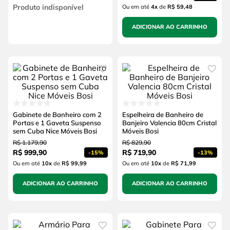
Produto indisponível
Ou em até
4
x
de
R$ 59,48
ADICIONAR AO CARRINHO
Gabinete de Banheiro com 2
Espelheira de Banheiro de
Portas e 1 Gaveta Suspenso
Banjeiro Valencia 80cm Cristal
sem Cuba Nice Móveis Bosi
Móveis Bosi
R$
1
.
179
,
90
R$
829
,
90
R$
999
,
90
R$
719
,
90
-
15%
-
13%
Ou em até
10
x
de
R$ 99,99
Ou em até
10
x
de
R$ 71,99
ADICIONAR AO CARRINHO
ADICIONAR AO CARRINHO