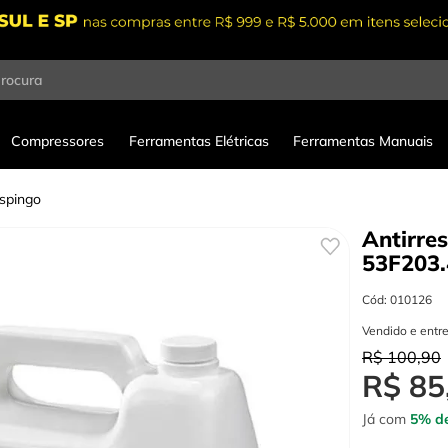
procura
Compressores
Ferramentas Elétricas
Ferramentas Manuais
espingo
Antirre
53F203.
Cód
:
010126
Vendido e entr
R$
100
,
90
R$
85
Já com
5% de