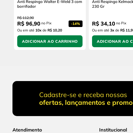
Anti Respingo Walter E-Weld 3 com
Anti Respingo Kelmac
borrifador
230 Gr
R$
112
,
90
R$
96
,
90
R$
34
,
10
no Pix
no Pix
-
14%
Ou em até
10
x
de
R$ 10,20
Ou em até
3
x
de
R$ 11,9
ADICIONAR AO CARRINHO
ADICIONAR AO 
Cadastre-se e receba nossas
ofertas, lançamentos e prom
Atendimento
Institucional