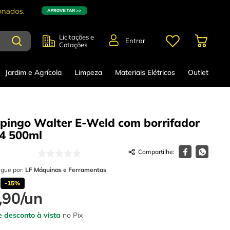
Licitações e
Entrar
Cotações
Jardim e Agrícola
Limpeza
Materiais Elétricos
Outlet
spingo Walter E-Weld com borrifador
4
500ml
egue por:
LF Máquinas e Ferramentas
-
15%
,
90
/
un
 desconto à vista
no Pix