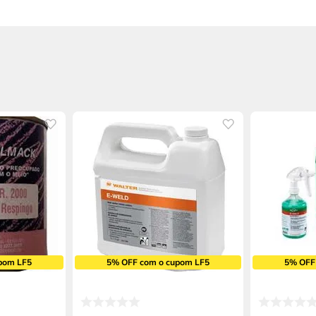
pom LF5
5% OFF com o cupom LF5
5% OFF