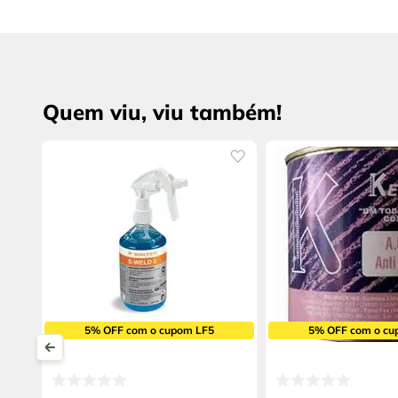
Quem viu, viu também!
5% OFF com o cupom LF5
5% OFF com o cu