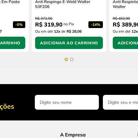
k Em Pasta
Anti Respingo E-Weld Walter
Anti Respint
53F206
Walter
R$
372
,
90
R$
453
,
90
R$
319
,
90
R$
389
,
9
no Pix
-
5%
-
14%
7
Ou em até
12
x
de
R$ 28,06
Ou em até
12
x
CARRINHO
ADICIONAR AO CARRINHO
ADICION
oções
A Empresa