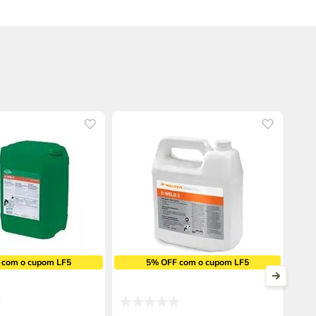
 com o cupom LF5
5% OFF com o cupom LF5