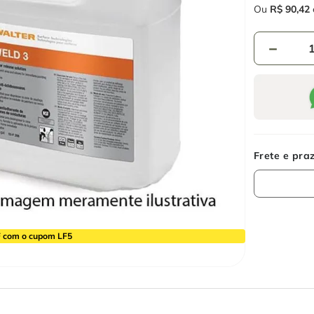
Ou
R$
90
,
42
－
 com o cupom LF5