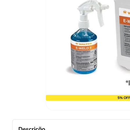
9
º
cabo flexivel
10
º
serra copo
5% OFF
Descrição