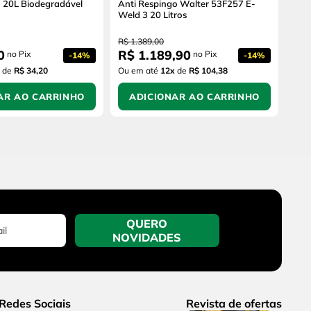
o 20L Biodegradável
Anti Respingo Walter 53F257 E-
Weld 3 20 Litros
R$
1
.
389
,
00
0
R$
1
.
189
,
90
no Pix
no Pix
-
14%
-
14%
de
R$ 34,20
Ou em até
12
x
de
R$ 104,38
AR AO CARRINHO
ADICIONAR AO CARRINHO
QUERO
NOVIDADES
Redes Sociais
Revista de ofertas