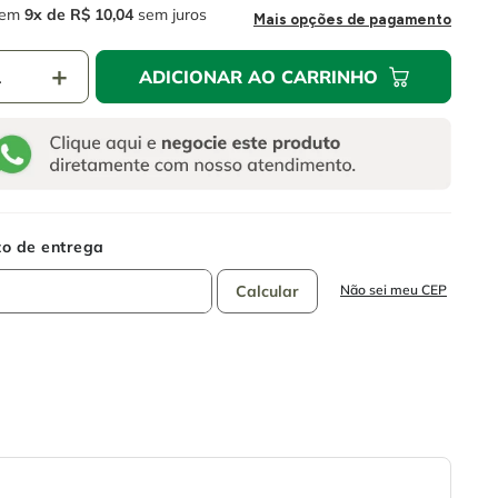
em
9
R$
10
,
04
sem juros
Mais opções de pagamento
＋
ADICIONAR AO CARRINHO
Não sei meu CEP