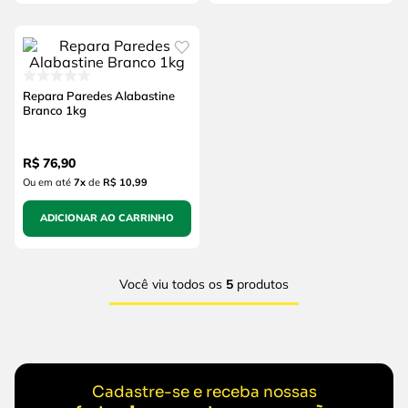
Repara Paredes Alabastine
Branco 1kg
R$
76
,
90
Ou em até
7
x
de
R$ 10,99
ADICIONAR AO CARRINHO
Você viu todos os
5
produtos
Cadastre-se e receba nossas