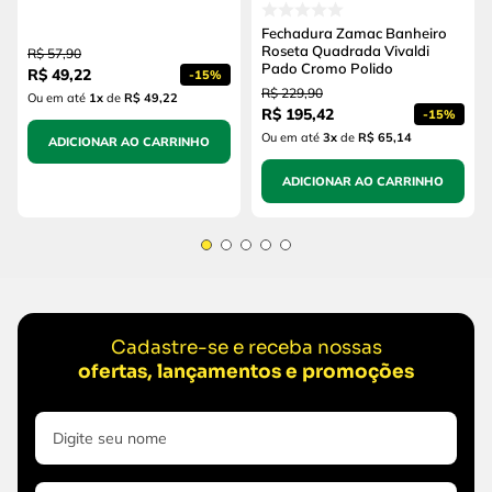
Fechadura Zamac Banheiro
Roseta Quadrada Vivaldi
R$
57
,
90
Pado Cromo Polido
R$
49
,
22
-
15%
R$
229
,
90
Ou em até
1
x
de
R$ 49,22
R$
195
,
42
-
15%
Ou em até
3
x
de
R$ 65,14
ADICIONAR AO CARRINHO
ADICIONAR AO CARRINHO
Cadastre-se e receba nossas
ofertas, lançamentos e promoções