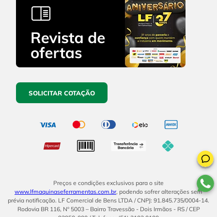
SOLICITAR COTAÇÃO
Preços e condições exclusivos para o site
www.lfmaquinaseferramentas.com.br
, podendo sofrer alterações sem
prévia notificação. LF Comercial de Bens LTDA / CNPJ: 91.845.735/0004-14.
Rodovia BR 116, Nº 5003 – Bairro Travessão - Dois Irmãos - RS / CEP