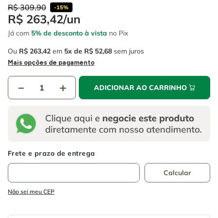
4
º
escada
6
º
serra copo
R$
309
,
90
-
15%
R$
263
,
42
/
un
5
º
serra circular
7
º
luva
Já com
5% de desconto à vista
no Pix
6
º
serra copo
8
º
fio
Ou
R$
263
,
42
em
5
R$
52
,
68
sem juros
7
º
luva
9
º
lavadora alta pressão
Mais opções de pagamento
8
º
fio
10
º
alicate
－
＋
ADICIONAR AO CARRINHO
9
º
lavadora alta pressão
10
º
alicate
Não sei meu CEP