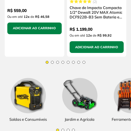
2
(sem Bateria e sem
Carregador)
Chave de Impacto Compacta
R$
559
,
00
1/2" Dewalt 20V MAX Atomic
Ou em até
12
x
de
R$ 46,58
DCF922B-B3 Sem Bateria e
Sem Carregador
ADICIONAR AO CARRINHO
R$
1
.
199
,
00
Ou em até
12
x
de
R$ 99,92
ADICIONAR AO CARRINHO
Soldas e Consumíveis
Jardim e Agrícola
Ferrament