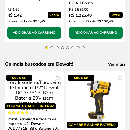
8,0 AH Bosch
R$
1
,
69
R$
1
.
589
,
00
R$
1
,
42
R$
1
.
225
,
40
-
16%
-
23%
Ou em até
1
x
de
R$ 1,49
Ou em até
12
x
de
R$ 107,49
ADICIONAR AO CARRINHO
ADICIONAR AO CARRINHO
Os mais buscados em Dewalt!
Ver mais
COMPRE E GANHE BATERIA*
5
Parafusadeira/Furadeira de
Impacto 1/2" Dewalt
COMPRE E GANHE BATERIA*
DCD7781B-B3 a Bateria 20V