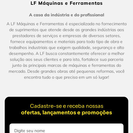
LF Máquinas e Ferramentas
A casa da indústria e do profissional
A LF Máquinas e Ferramentas é especializada no fornecimento
de suprimentos que atende desde as grandes indústrias aos
prestadores de serviços e empresas de diversos setores,
fornece equipamentos e materiais para todo tipo de obra e
trabalhos industriais que exigem qualidade, segurança e alto
desempenho. A LF busca constantemente oferecer a melhor
solução aos seus clientes e para isto, fortalece sua parceria
junto às principais marcas de máquinas e ferramentas do
mercado. Desde grandes obras até pequenas reformas, você
encontra tudo o que precisa em um só lugar!
Cadastre-se e receba nossas
ofertas, lançamentos e promoções