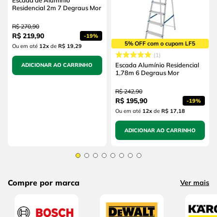
Residencial 2m 7 Degraus Mor
R$
270
,
90
R$
219
,
90
-
19%
5% OFF com o cupom LF5
Ou em até
12
x
de
R$ 19,29
1
Escada Alumínio Residencial
ADICIONAR AO CARRINHO
1,78m 6 Degraus Mor
R$
242
,
90
R$
195
,
90
-
19%
Ou em até
12
x
de
R$ 17,18
ADICIONAR AO CARRINHO
Compre por marca
Ver mais