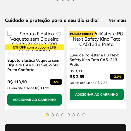
Cuidado e proteção para o seu dia a dia!
Ver mais
5% OFF com o cupom LF5
Luva de Poliéster e PU Next
Safety Kino Tato CA51313
Sapato Elástico Vaqueta sem
Preta
Biqueira CA42631 SV62-500
Preto Conforto
R$
3
,
39
R$
2
,
69
-
21%
R$
113
,
90
-
5%
Ou em até
1
x
de
R$ 2,83
Ou em até
10
x
de
R$ 11,99
ADICIONAR AO CARRINHO
ADICIONAR AO CARRINHO