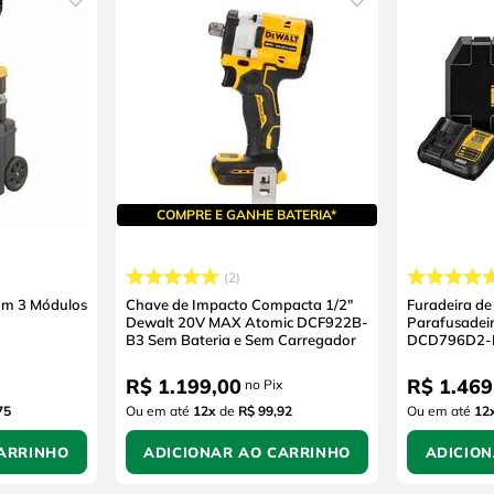
COMPRE E GANHE BATERIA*
2
om 3 Módulos
Chave de Impacto Compacta 1/2"
Furadeira de
Dewalt 20V MAX Atomic DCF922B-
Parafusadeir
B3 Sem Bateria e Sem Carregador
DCD796D2-B
R$
1
.
199
,
00
R$
1
.
469
no Pix
75
Ou em até
12
x
de
R$ 99,92
Ou em até
12
ARRINHO
ADICIONAR AO CARRINHO
ADICIO