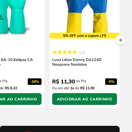
5% OFF com o cupom LF5
12
ca KA-10 Kalipso CA
Luva Látex Danny DA224D
e
Neoprene Neolatex
R$
11
,
30
o Pix
no Pix
-
28%
-
5%
de
R$ 8,32
Ou em até
1
x
de
R$ 11,90
NAR AO CARRINHO
ADICIONAR AO CARRINHO