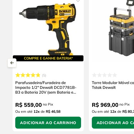
COMPRE E GANHE BATERIA*
5
Parafusadeira/Furadeira de
Torre Modular Móvel c
Impacto 1/2" Dewalt DCD7781B-
Tstak Dewalt
B3 a Bateria 20V (sem Bateria e
sem Carregador)
R$
559
,
00
R$
969
,
00
no Pix
no Pix
Ou em até
12
x
de
R$ 46,58
Ou em até
12
x
de
R$ 80,
ADICIONAR AO CARRINHO
ADICIONAR AO C