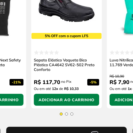
5% OFF com o cupom LF5
 Next Safety
Sapato Elástico Vaqueta Bico
Luva Nitríli
eta
Plástico CA4642 SV62-502 Preto
11.769 Verd
Conforto
R$
10
,
90
R$
117
,
70
R$
7
,
90
no Pix
n
-
21%
-
5%
Ou em até
12
x
de
R$ 10,33
Ou em até
1
x
ARRINHO
ADICIONAR AO CARRINHO
ADICIO