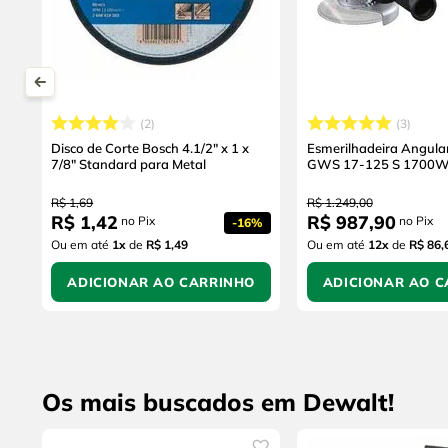
2
3
Disco de Corte Bosch 4.1/2" x 1 x
Esmerilhadeira Angula
7/8" Standard para Metal
GWS 17-125 S 1700
R$
1
,
69
R$
1
.
249
,
00
R$
1
,
42
R$
987
,
90
no Pix
no Pix
-
16%
Ou em até
1
x
de
R$ 1,49
Ou em até
12
x
de
R$ 86,
ADICIONAR AO CARRINHO
ADICIONAR AO C
Os mais buscados em Dewalt!