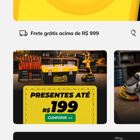
9
º
cabo flexivel
10
º
serra copo
Frete grátis acima de R$ 999