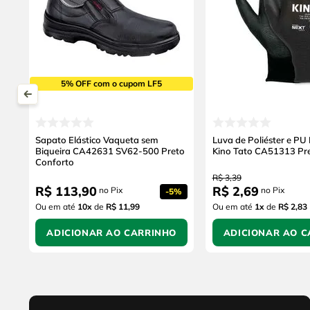
5% OFF com o cupom LF5
Sapato Elástico Vaqueta sem
Luva de Poliéster e PU
Biqueira CA42631 SV62-500 Preto
Kino Tato CA51313 Pr
Conforto
R$
3
,
39
R$
113
,
90
R$
2
,
69
no Pix
no Pix
-
5%
Ou em até
10
x
de
R$ 11,99
Ou em até
1
x
de
R$ 2,83
ADICIONAR AO CARRINHO
ADICIONAR AO C