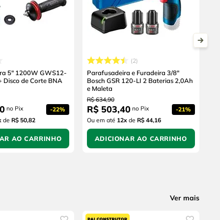
2
eira 5" 1200W GWS12-
Parafusadeira e Furadeira 3/8"
+ Disco de Corte BNA
Bosch GSR 120-LI 2 Baterias 2,0Ah
e Maleta
R$
634
,
90
0
R$
503
,
40
no Pix
no Pix
-
22%
-
21%
x
de
R$ 50,82
Ou em até
12
x
de
R$ 44,16
NAR AO CARRINHO
ADICIONAR AO CARRINHO
Ver mais