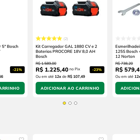
2
r 5" Bosch
Kit Carregador GAL 1880 CV e 2
Esmerilhad
W
Baterias PROCORE 18V 8,0 AH
125S Bosch 
Bosch
12 Norton
R$
1
.
589
,
00
R$
738
,
20
R$
1
.
225
,
40
R$
579
,
4
no Pix
-
21%
-
23%
66
Ou em até
12
x
de
R$ 107,49
Ou em até
12
ARRINHO
ADICIONAR AO CARRINHO
ADICIO