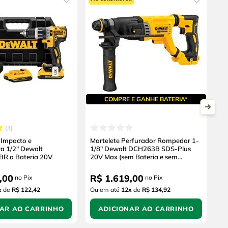
COMPRE E GANHE BATERIA*
4
 Impacto e
Martelete Perfurador Rompedor 1-
a 1/2" Dewalt
1/8" Dewalt DCH263B SDS-Plus
R a Bateria 20V
20V Max (sem Bateria e sem
Carregador)
,
00
R$
1
.
619
,
00
no Pix
no Pix
x
de
R$ 122,42
Ou em até
12
x
de
R$ 134,92
NAR AO CARRINHO
ADICIONAR AO CARRINHO