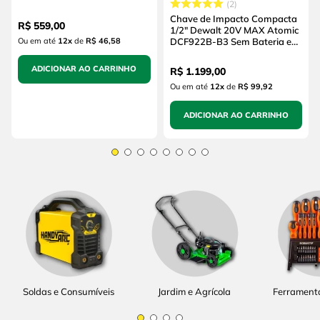
2
(sem Bateria e sem
Carregador)
Chave de Impacto Compacta
R$
559
,
00
1/2" Dewalt 20V MAX Atomic
Ou em até
12
x
de
R$ 46,58
DCF922B-B3 Sem Bateria e
Sem Carregador
ADICIONAR AO CARRINHO
R$
1
.
199
,
00
Ou em até
12
x
de
R$ 99,92
ADICIONAR AO CARRINHO
Soldas e Consumíveis
Jardim e Agrícola
Ferrament