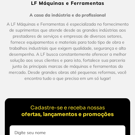
LF Máquinas e Ferramentas
A casa da indústria e do profissional
A LF Máquinas e Ferramentas é especializada no fornecimento
de suprimentos que atende desde as grandes indústrias aos
prestadores de serviços e empresas de diversos setores,
fornece equipamentos e materiais para todo tipo de obra e
trabalhos industriais que exigem qualidade, segurança e alto
desempenho. A LF busca constantemente oferecer a melhor
solução aos seus clientes e para isto, fortalece sua parceria
junto às principais marcas de máquinas e ferramentas do
mercado. Desde grandes obras até pequenas reformas, você
encontra tudo o que precisa em um só lugar!
Cadastre-se e receba nossas
ofertas, lançamentos e promoções