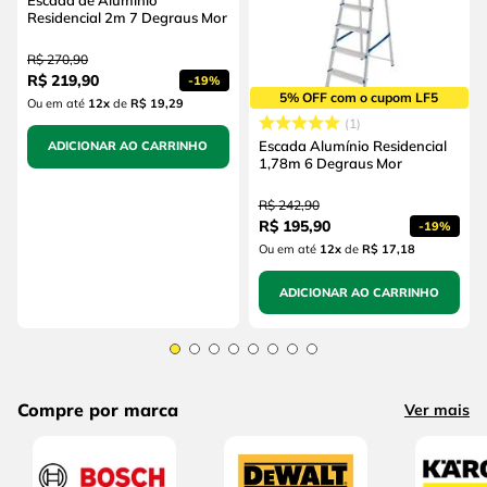
Residencial 2m 7 Degraus Mor
R$
270
,
90
R$
219
,
90
-
19%
5% OFF com o cupom LF5
Ou em até
12
x
de
R$ 19,29
1
Escada Alumínio Residencial
ADICIONAR AO CARRINHO
1,78m 6 Degraus Mor
R$
242
,
90
R$
195
,
90
-
19%
Ou em até
12
x
de
R$ 17,18
ADICIONAR AO CARRINHO
Compre por marca
Ver mais