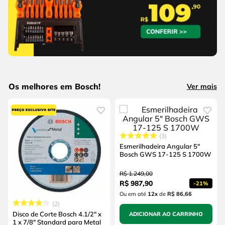
Os melhores em Bosch!
Ver mais
3
Esmerilhadeira Angular 5"
Bosch GWS 17-125 S 1700W
R$
1
.
249
,
00
R$
987
,
90
-
21%
Ou em até
12
x
de
R$ 86,66
2
Disco de Corte Bosch 4.1/2" x
ADICIONAR AO CARRINHO
1 x 7/8" Standard para Metal