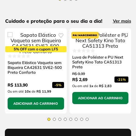
Cuidado e proteção para o seu dia a dia!
Ver mais
5% OFF com o cupom LF5
Luva de Poliéster e PU Next
Safety Kino Tato CA51313
Sapato Elástico Vaqueta sem
Preta
Biqueira CA42631 SV62-500
Preto Conforto
R$
3
,
39
R$
2
,
69
-
21%
R$
113
,
90
-
5%
Ou em até
1
x
de
R$ 2,83
Ou em até
10
x
de
R$ 11,99
ADICIONAR AO CARRINHO
ADICIONAR AO CARRINHO