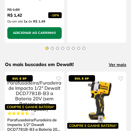
R$
1
,
69
R$
1
,
42
-
16%
Ou em até
1
x
de
R$ 1,49
ADICIONAR AO CARRINHO
Os mais buscados em Dewalt!
Ver mais
COMPRE E GANHE BATERIA*
5
Parafusadeira/Furadeira de
Impacto 1/2" Dewalt
COMPRE E GANHE BATERIA*
DCD7781B-B3 a Bateria 20V