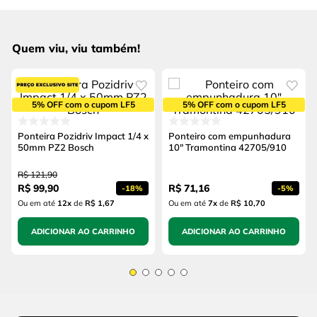
Quem viu, viu também!
5% OFF com o cupom LF5
5% OFF com o cupom LF5
Ponteira Pozidriv Impact 1/4 x
Ponteiro com empunhadura
50mm PZ2 Bosch
10" Tramontina 42705/910
R$
121
,
90
R$
99
,
90
R$
71
,
16
-
18%
-
5%
Ou em até
12
x
de
R$ 1,67
Ou em até
7
x
de
R$ 10,70
ADICIONAR AO CARRINHO
ADICIONAR AO CARRINHO