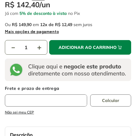
4
º
escada
R$
142
,
40
/
un
6
º
serra copo
Já com
5% de desconto à vista
no Pix
5
º
serra circular
7
º
luva
Ou
R$
149
,
90
em
12
R$
12
,
49
sem juros
6
º
serra copo
8
º
fio
Mais opções de pagamento
7
º
luva
9
º
lavadora alta pressão
－
＋
ADICIONAR AO CARRINHO
8
º
fio
10
º
alicate
9
º
lavadora alta pressão
10
º
alicate
Não sei meu CEP
Descrição