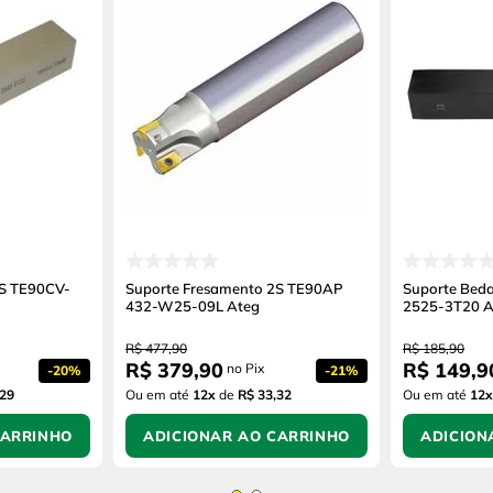
2S TE90CV-
Suporte Fresamento 2S TE90AP
Suporte Bed
432-W25-09L Ateg
2525-3T20 A
R$
477
,
90
R$
185
,
90
R$
379
,
90
R$
149
,
9
no Pix
-
20%
-
21%
,29
Ou em até
12
x
de
R$ 33,32
Ou em até
12
x
CARRINHO
ADICIONAR AO CARRINHO
ADICION