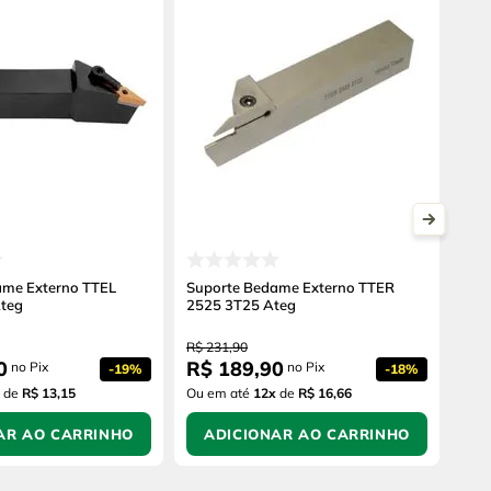
ame Externo TTEL
Suporte Bedame Externo TTER
teg
2525 3T25 Ateg
R$
231
,
90
0
R$
189
,
90
no Pix
no Pix
-
19%
-
18%
de
R$ 13,15
Ou em até
12
x
de
R$ 16,66
AR AO CARRINHO
ADICIONAR AO CARRINHO