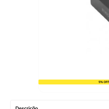
10
º
alicate
5% OFF
Descrição