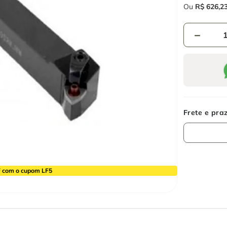
Ou
R$
626
,
2
－
 com o cupom LF5