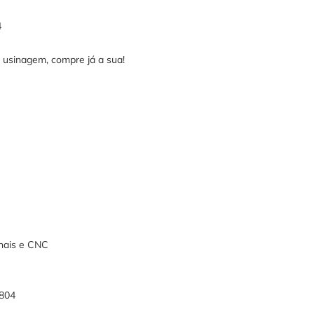
4
usinagem, compre já a sua!
nais e CNC
804