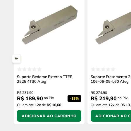
Suporte Bedame Externo TTER
Suporte Fresamento 
2525 4T30 Ateg
106-06-05-L60 Ateg
R$
231
,
90
R$
274
,
90
R$
189
,
90
R$
219
,
90
no Pix
no Pix
-
18%
Ou em até
12
x
de
R$ 16,66
Ou em até
12
x
de
R$ 19
ADICIONAR AO CARRINHO
ADICIONAR AO 