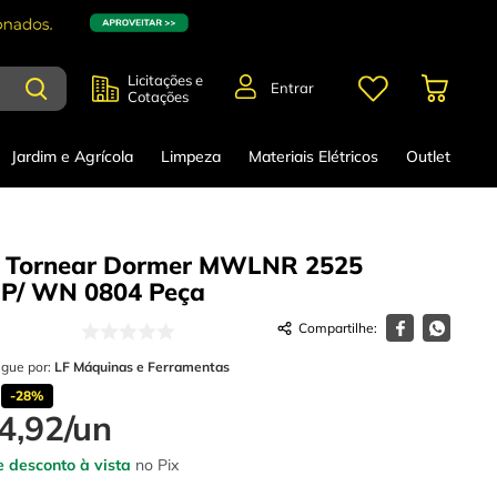
Licitações e
Entrar
Cotações
Jardim e Agrícola
Limpeza
Materiais Elétricos
Outlet
e Tornear Dormer MWLNR 2525
 P/ WN 0804
Peça
egue por:
LF Máquinas e Ferramentas
-
28%
4
,
92
/
un
 desconto à vista
no Pix