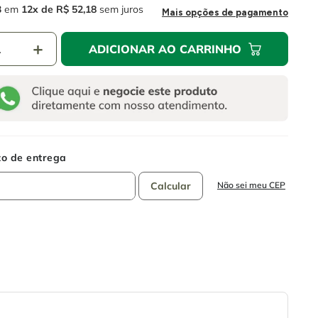
3
em
12
R$
52
,
18
sem juros
Mais opções de pagamento
＋
ADICIONAR AO CARRINHO
Não sei meu CEP