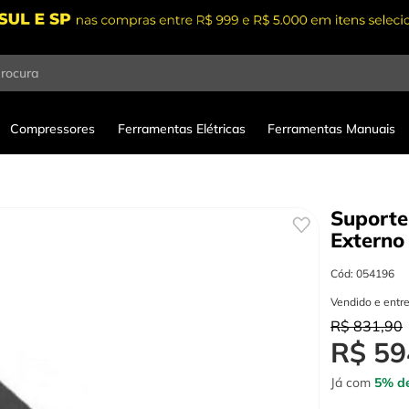
procura
Compressores
Ferramentas Elétricas
Ferramentas Manuais
Suport
Externo
Cód
:
054196
Vendido e entr
R$
831
,
90
R$
59
Já com
5% de