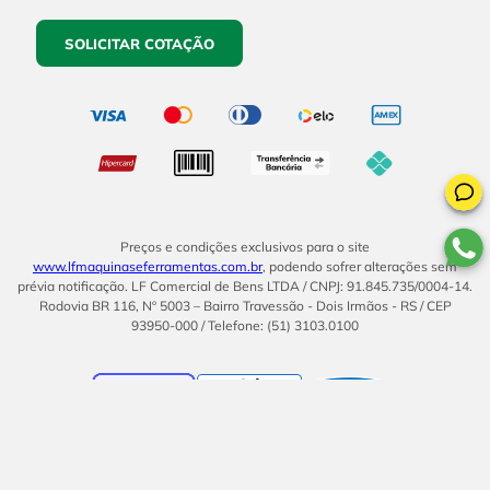
SOLICITAR COTAÇÃO
Preços e condições exclusivos para o site
www.lfmaquinaseferramentas.com.br
, podendo sofrer alterações sem
prévia notificação. LF Comercial de Bens LTDA / CNPJ: 91.845.735/0004-14.
Rodovia BR 116, Nº 5003 – Bairro Travessão - Dois Irmãos - RS / CEP
93950-000 / Telefone: (51) 3103.0100
BOM