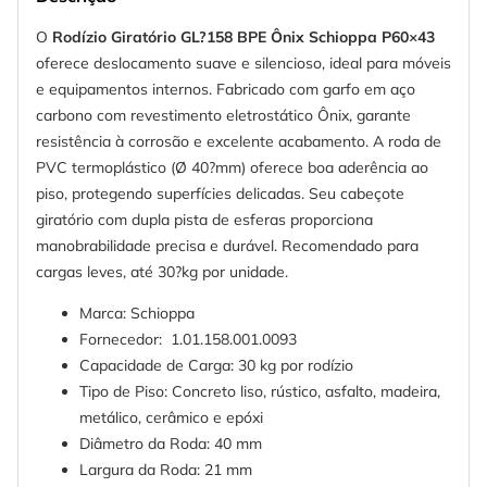
O
Rodízio Giratório GL?158 BPE Ônix Schioppa P60×43
oferece deslocamento suave e silencioso, ideal para móveis
e equipamentos internos. Fabricado com garfo em aço
carbono com revestimento eletrostático Ônix, garante
resistência à corrosão e excelente acabamento. A roda de
PVC termoplástico (Ø 40?mm) oferece boa aderência ao
piso, protegendo superfícies delicadas. Seu cabeçote
giratório com dupla pista de esferas proporciona
manobrabilidade precisa e durável. Recomendado para
cargas leves, até 30?kg por unidade.
Marca: Schioppa
Fornecedor: 1.01.158.001.0093
Capacidade de Carga: 30 kg por rodízio
Tipo de Piso: Concreto liso, rústico, asfalto, madeira,
metálico, cerâmico e epóxi
Diâmetro da Roda: 40 mm
Largura da Roda: 21 mm