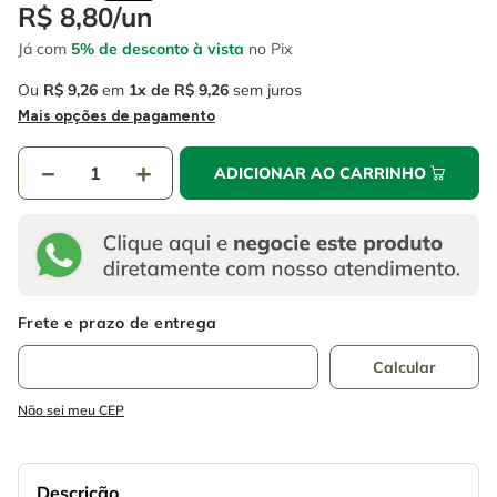
4
º
escada
R$
8
,
80
/
un
6
º
fio
Já com
5% de desconto à vista
no Pix
5
º
serra circular
7
º
chave impacto
Ou
R$
9
,
26
em
1
R$
9
,
26
sem juros
6
º
fio
8
º
disco corte
Mais opções de pagamento
7
º
chave impacto
9
º
cabo flexivel
－
＋
ADICIONAR AO CARRINHO
8
º
disco corte
10
º
serra copo
9
º
cabo flexivel
10
º
serra copo
Não sei meu CEP
Descrição