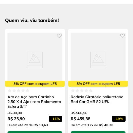
Quem viu, viu também!
5% OFF com o cupom LF5
5% OFF com o cupom LF5
Aro de Aço para Carrinho
Rodízio Giratório poliuretano
2,50 X 4 Ajax com Rolamento
Rod Car GMR 82 UFK
Esfera 3/4”
R$
30
,
90
R$
568
,
90
R$
25
,
90
R$
459
,
38
-
16%
-
19%
Ou em até
2
x
de
R$ 13,63
Ou em até
12
x
de
R$ 40,30