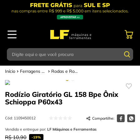
Digite aqui o que você procura
Ferragens em Geral
Rodas e Rodízios
Termos mais buscados
Digite aqui o que você procura
1
º
parafusadeira
Rodízio Giratório GL 158 Bpe Ônix
Termos mais buscados
2
º
caixa ferramentas
Schioppa
P60x43
1
º
parafusadeira
3
º
esmerilhadeira
2
º
caixa ferramentas
Cód
:
1109450012
4
º
escada
3
º
Vendido e entregue por:
esmerilhadeira
LF Máquinas e Ferramentas
5
º
serra circular
R$
10
,
90
-
19%