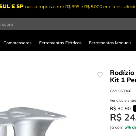
procura
Compressores
Ferramentas Elétricas
Ferramentas Manuais
Rodízio
Kit 1
Pe
Cód
:
053366
Vendido e entr
R$
30
,
90
R$
24
Já com
5% de