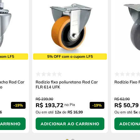
pom LF5
5% OFF com o cupom LF5
racha Rod Car
Rodizio fixo poliuretano Rod Car
Rodízio Fixo
io
FLR 614 UFK
R$
239
,
90
R$
62
,
90
R$
193
,
72
R$
50
,
79
no Pix
-
19%
-
19%
6
Ou em até
12
x
de
R$ 16,99
Ou em até
5
x
CARRINHO
ADICIONAR AO CARRINHO
ADICION