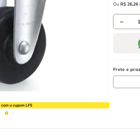
Ou
R$
26
,
26
－
 com o cupom LF5