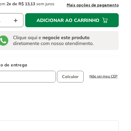
em
2
R$
13
,
13
sem juros
Mais opções de pagamento
＋
ADICIONAR AO CARRINHO
Não sei meu CEP