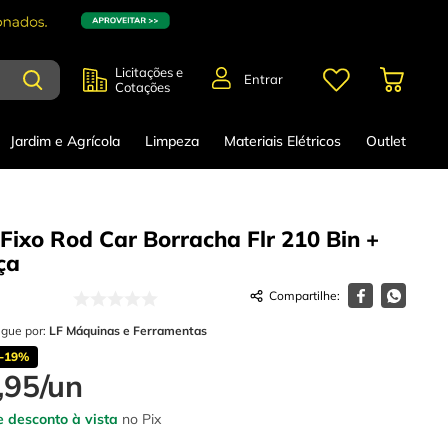
Licitações e
Entrar
Cotações
Jardim e Agrícola
Limpeza
Materiais Elétricos
Outlet
 Fixo Rod Car Borracha Flr 210 Bin +
ça
egue por:
LF Máquinas e Ferramentas
-
19%
,
95
/
un
 desconto à vista
no Pix