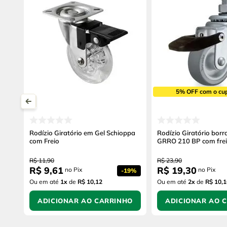
5% OFF com o cu
Rodízio Giratório em Gel Schioppa
Rodízio Giratório bor
com Freio
GRRO 210 BP com fre
R$
11
,
90
R$
23
,
90
R$
9
,
61
R$
19
,
30
no Pix
no Pix
-
19%
Ou em até
1
x
de
R$ 10,12
Ou em até
2
x
de
R$ 10,1
ADICIONAR AO CARRINHO
ADICIONAR AO 