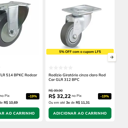
5% OFF com o cupom LF5
 FLR 514 BPKC Rodcar
Rodízio Giratório cinza claro Rod
Car GLR 312 BPC
R$
39
,
90
R$
32
,
22
no Pix
no Pix
-
19%
-
19%
de
R$ 10,69
Ou em até
3
x
de
R$ 11,31
AR AO CARRINHO
ADICIONAR AO CARRINHO