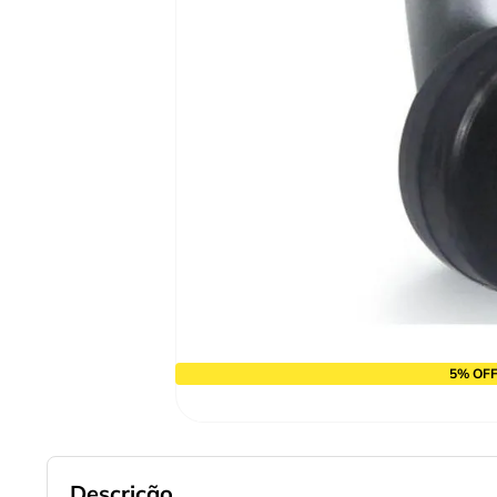
9
º
cabo flexivel
10
º
disco corte
5% OFF
Descrição