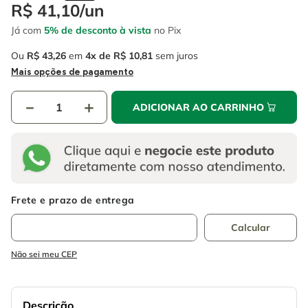
4
º
escada
R$
41
,
10
/
un
6
º
fio
Já com
5% de desconto à vista
no Pix
5
º
serra circular
7
º
serra copo
Ou
R$
43
,
26
em
4
R$
10
,
81
sem juros
6
º
fio
8
º
chave impacto
Mais opções de pagamento
7
º
serra copo
9
º
cabo flexivel
－
＋
ADICIONAR AO CARRINHO
8
º
chave impacto
10
º
disco corte
9
º
cabo flexivel
10
º
disco corte
Não sei meu CEP
Descrição