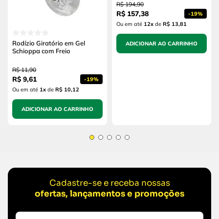
R$
194
,
90
R$
157
,
38
-
19%
Ou em até
12
x
de
R$ 13,81
Rodízio Giratório em Gel
ADICIONAR AO CARRINHO
Schioppa com Freio
R$
11
,
90
R$
9
,
61
-
19%
Ou em até
1
x
de
R$ 10,12
ADICIONAR AO CARRINHO
Cadastre-se e receba nossas
ofertas, lançamentos e promoções