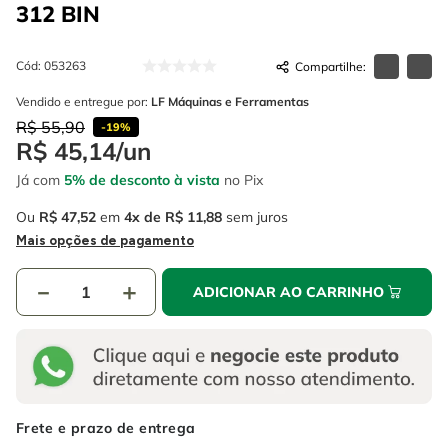
4
º
escada
312 BIN
6
º
serra copo
5
º
serra circular
7
º
luva
Cód
:
053263
6
º
serra copo
8
º
fio
Vendido e entregue por:
LF Máquinas e Ferramentas
7
º
luva
R$
55
,
90
9
º
lavadora alta pressão
-
19%
R$
45
,
14
/
un
8
º
fio
10
º
alicate
Já com
5% de desconto à vista
no Pix
9
º
lavadora alta pressão
Ou
R$
47
,
52
em
4
R$
11
,
88
sem juros
10
º
alicate
Mais opções de pagamento
－
＋
ADICIONAR AO CARRINHO