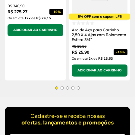
R$
340
,
90
R$
275
,
27
-
19%
5% OFF com o cupom LF5
Ou em até
12
x
de
R$ 24,15
Aro de Aço para Carrinho
ADICIONAR AO CARRINHO
2,50 X 4 Ajax com Rolamento
Esfera 3/4”
R$
30
,
90
R$
25
,
90
-
16%
Ou em até
2
x
de
R$ 13,63
ADICIONAR AO CARRINHO
Cadastre-se e receba nossas
ofertas, lançamentos e promoções