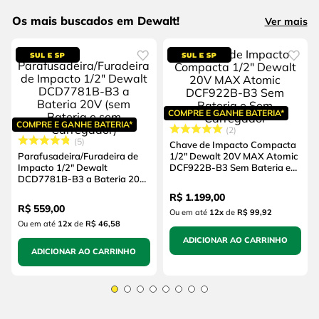
Os mais buscados em Dewalt!
Ver mais
COMPRE E GANHE BATERIA*
COMPRE E GANHE BATERIA*
2
5
Chave de Impacto Compacta
Parafusadeira/Furadeira de
1/2" Dewalt 20V MAX Atomic
Impacto 1/2" Dewalt
DCF922B-B3 Sem Bateria e
DCD7781B-B3 a Bateria 20V
Sem Carregador
(sem Bateria e sem
R$
1
.
199
,
00
Carregador)
R$
559
,
00
Ou em até
12
x
de
R$ 99,92
Ou em até
12
x
de
R$ 46,58
ADICIONAR AO CARRINHO
ADICIONAR AO CARRINHO