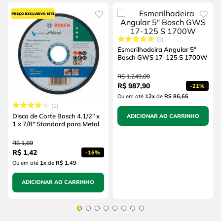
3
Esmerilhadeira Angular 5"
Bosch GWS 17-125 S 1700W
R$
1
.
249
,
00
R$
987
,
90
-
21%
Ou em até
12
x
de
R$ 86,66
2
Disco de Corte Bosch 4.1/2" x
ADICIONAR AO CARRINHO
1 x 7/8" Standard para Metal
R$
1
,
69
R$
1
,
42
-
16%
Ou em até
1
x
de
R$ 1,49
ADICIONAR AO CARRINHO