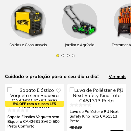
Soldas e Consumíveis
Jardim e Agrícola
Ferrament
Cuidado e proteção para o seu dia a dia!
Ver mais
5% OFF com o cupom LF5
Luva de Poliéster e PU Next
Safety Kino Tato CA51313
Sapato Elástico Vaqueta sem
Preta
Biqueira CA42631 SV62-500
Preto Conforto
R$
3
,
39