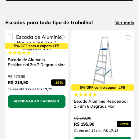
Escadas para todo tipo de trabalho!
Ver mais
5% OFF com o cupom LF5
4
Escada de Alumínio
Residencial 2m 7 Degraus Mor
R$
270
,
90
R$
219
,
90
-
19%
5% OFF com o cupom LF5
Ou em até
12
x
de
R$ 19,29
1
Escada Alumínio Residencial
ADICIONAR AO CARRINHO
1,78m 6 Degraus Mor
R$
242
,
90
R$
195
,
90
-
19%
Ou em até
12
x
de
R$ 17,18