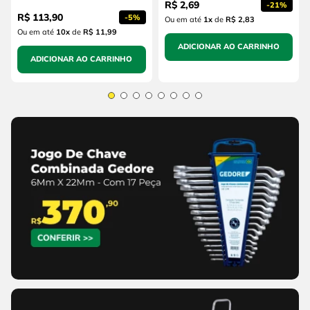
R$
2
,
69
-
21%
R$
113
,
90
-
5%
Ou em até
1
x
de
R$ 2,83
Ou em até
10
x
de
R$ 11,99
ADICIONAR AO CARRINHO
ADICIONAR AO CARRINHO