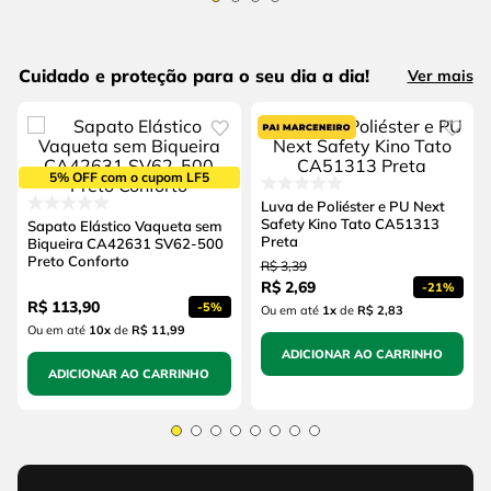
Cuidado e proteção para o seu dia a dia!
Ver mais
5% OFF com o cupom LF5
Luva de Poliéster e PU Next
Safety Kino Tato CA51313
Sapato Elástico Vaqueta sem
Preta
Biqueira CA42631 SV62-500
Preto Conforto
R$
3
,
39
R$
2
,
69
-
21%
R$
113
,
90
-
5%
Ou em até
1
x
de
R$ 2,83
Ou em até
10
x
de
R$ 11,99
ADICIONAR AO CARRINHO
ADICIONAR AO CARRINHO