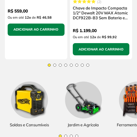
2
(sem Bateria e sem
Carregador)
Chave de Impacto Compacta
R$
559
,
00
1/2" Dewalt 20V MAX Atomic
Ou em até
12
x
de
R$ 46,58
DCF922B-B3 Sem Bateria e
Sem Carregador
ADICIONAR AO CARRINHO
R$
1
.
199
,
00
Ou em até
12
x
de
R$ 99,92
ADICIONAR AO CARRINHO
Soldas e Consumíveis
Jardim e Agrícola
Ferrament