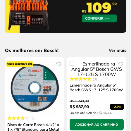
Os melhores em Bosch!
Ver mais
3
Esmerilhadeira Angular 5"
Bosch GWS 17-125 S 1700W
R$
1
.
249
,
00
R$
987
,
90
-
21%
Ou em até
12
x
de
R$ 86,66
2
Disco de Corte Bosch 4.1/2" x
ADICIONAR AO CARRINHO
1 x 7/8" Standard para Metal