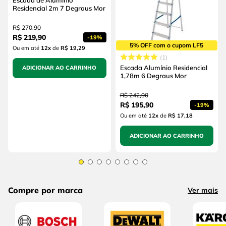
Residencial 2m 7 Degraus Mor
R$
270
,
90
R$
219
,
90
-
19%
5% OFF com o cupom LF5
Ou em até
12
x
de
R$ 19,29
1
Escada Alumínio Residencial
ADICIONAR AO CARRINHO
1,78m 6 Degraus Mor
R$
242
,
90
R$
195
,
90
-
19%
Ou em até
12
x
de
R$ 17,18
ADICIONAR AO CARRINHO
Compre por marca
Ver mais