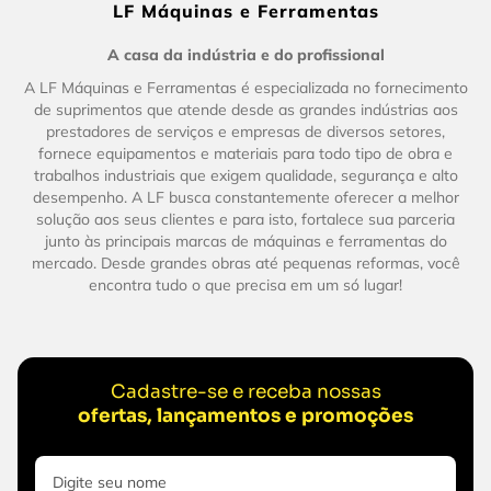
LF Máquinas e Ferramentas
A casa da indústria e do profissional
A LF Máquinas e Ferramentas é especializada no fornecimento
de suprimentos que atende desde as grandes indústrias aos
prestadores de serviços e empresas de diversos setores,
fornece equipamentos e materiais para todo tipo de obra e
trabalhos industriais que exigem qualidade, segurança e alto
desempenho. A LF busca constantemente oferecer a melhor
solução aos seus clientes e para isto, fortalece sua parceria
junto às principais marcas de máquinas e ferramentas do
mercado. Desde grandes obras até pequenas reformas, você
encontra tudo o que precisa em um só lugar!
Cadastre-se e receba nossas
ofertas, lançamentos e promoções