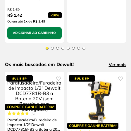
R$
1
,
69
R$
1
,
42
-
16%
Ou em até
1
x
de
R$ 1,49
ADICIONAR AO CARRINHO
Os mais buscados em Dewalt!
Ver mais
COMPRE E GANHE BATERIA*
5
Parafusadeira/Furadeira de
Impacto 1/2" Dewalt
COMPRE E GANHE BATERIA*
DCD7781B-B3 a Bateria 20V