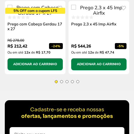
5% OFF com o cupom LF5
Prego com Cabeça Gerdau 17
Prego 2,3 x 45 Imp Airfix
x 27
R$
278
,
00
R$
212
,
42
R$
544
,
26
-
24%
-
5%
Ou em até
12
x
de
R$ 17,70
Ou em até
12
x
de
R$ 47,74
ADICIONAR AO CARRINHO
ADICIONAR AO CARRINHO
Cadastre-se e receba nossas
ofertas, lançamentos e promoções