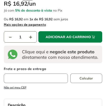
4
º
escada
R$
16
,
92
/
un
6
º
fio
Já com
5% de desconto à vista
no Pix
5
º
serra circular
7
º
chave impacto
Ou
R$
16
,
92
em
1
R$
16
,
92
sem juros
6
º
fio
8
º
disco corte
Mais opções de pagamento
7
º
chave impacto
9
º
cabo flexivel
－
＋
ADICIONAR AO CARRINHO
8
º
disco corte
10
º
serra copo
9
º
cabo flexivel
10
º
serra copo
Não sei meu CEP
Descrição