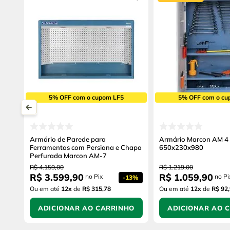
5% OFF com o cupom LF5
5% OFF com o cu
Armário de Parede para
Armário Marcon AM 4
Ferramentas com Persiana e Chapa
650x230x980
Perfurada Marcon AM-7
R$
4
.
159
,
00
R$
1
.
219
,
00
R$
3
.
599
,
90
R$
1
.
059
,
90
no Pix
no Pi
-
13%
Ou em até
12
x
de
R$ 315,78
Ou em até
12
x
de
R$ 92
ADICIONAR AO CARRINHO
ADICIONAR AO 