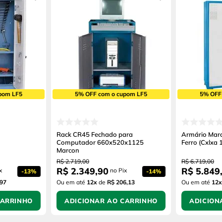
pom LF5
5% OFF com o cupom LF5
5% OFF
Rack CR45 Fechado para
Armário Mar
Computador 660x520x1125
Ferro (Cxlxa
Marcon
R$
2
.
719
,
00
R$
6
.
719
,
00
R$
2
.
349
,
90
R$
5
.
849
x
no Pix
-
13%
-
14%
,97
Ou em até
12
x
de
R$ 206,13
Ou em até
12
x
CARRINHO
ADICIONAR AO CARRINHO
ADICION