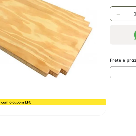
－
 com o cupom LF5