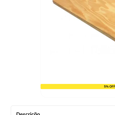
9
º
cabo flexivel
10
º
serra copo
5% OFF
Descrição