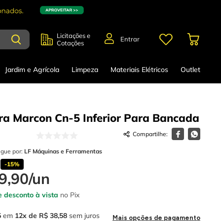
Licitações e
Entrar
Cotações
Jardim e Agrícola
Limpeza
Materiais Elétricos
Outlet
ira Marcon Cn-5 Inferior Para Bancada
egue por:
LF Máquinas e Ferramentas
-
15%
9
,
90
/
un
 desconto à vista
no Pix
5
em
12
R$
38
,
58
sem juros
Mais opções de pagamento