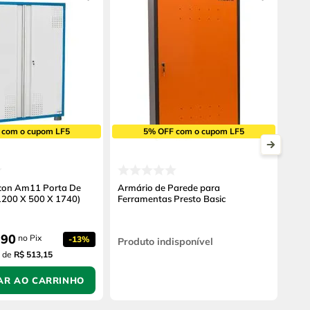
 com o cupom LF5
5% OFF com o cupom LF5
con Am11 Porta De
Armário de Parede para
 1200 X 500 X 1740)
Ferramentas Presto Basic
,
90
no Pix
-
13%
Produto indisponível
de
R$ 513,15
AR AO CARRINHO