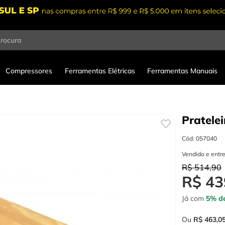
procura
Compressores
Ferramentas Elétricas
Ferramentas Manuais
Pratele
Cód
:
057040
Vendido e entr
R$
514
,
90
R$
43
Já com
5% de
Ou
R$
463
,
0